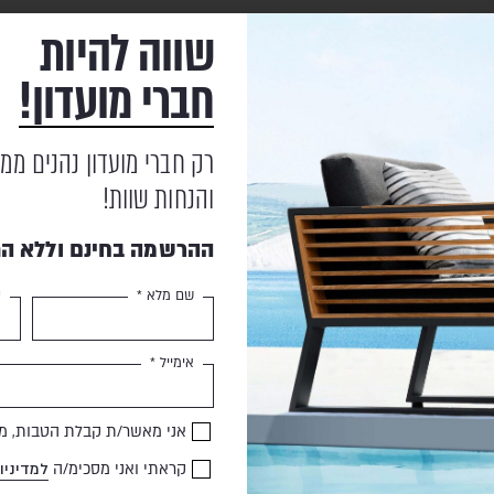
שווה להיות
הובלה והרכבה
חברי מועדון!
אחריות
רק חברי מועדון נהנים ממ
והנחות שוות!
ההרשמה בחינם וללא הת
מוצרים נוספים
שעשויים לעניין אותך
שם מלא *
ט
אימייל *
HIGOLD
SALE
אני מאשר/ת קבלת הטבות, מב
קראתי ואני מסכימ/ה
למדיניו