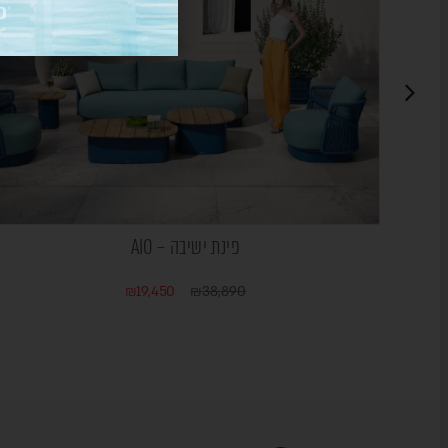
פינת ישיבה – AIO
₪
19,450
₪
38,890