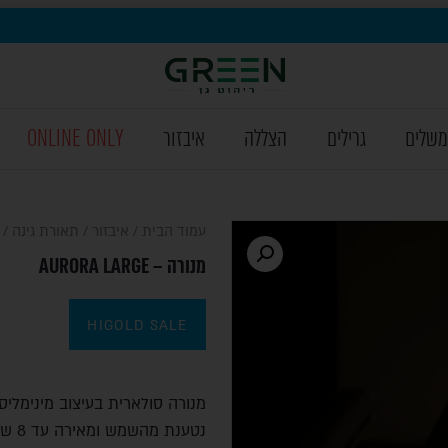
משלים
גרילים
הצללה
איבזור
ONLINE ONLY
עמוד הבית
/
איבזור
/
תאורת גינה
/ מנו
מנורה – AURORA LARGE
HIGOLD SALE
נטענת מהשמש ומאירה עד 8 שעות. מנורה מחליפה צבעים