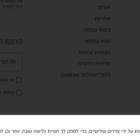
איך לבדוק כיס
אודות
לפני הקנייה
אחריות
ביטול עסקה
הירשמו לנ
תנאי שימוש
הצהרת נגישות
מדיניות פרטיות
ניהול העדפות Cookies
אני מאש
קראתי ו
נעשה שימוש בטכנולוגיות איסוף מידע כגון Cookies, לרבות על ידי צדדים שלישיים, כדי לספק לך חוויית גלישה טובה יותר ו