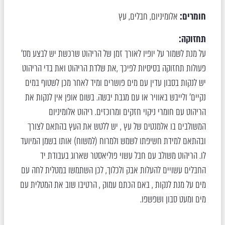
חומרים:
אלומיניום
חבלים
עץ
,
,
תחזוקה:
על מנת לשמור על יופיו לאורך זמן של הריהוט שרכשת יש לבצע מס'
פעולות תחזוקה בסיסיות לפיכך ,את שלדת הריהוט ואת בדי הריהוט
יש לנקות בסבון עדין עם מים פושרים ומיד לאחר מכן לשטוף במים
נקיים' ולייבש באוויר או עם מגבת יבשה. בשום אופן אין לנקות את
הריהוט עם חומרי ניקוי חזקים ומרוכזים. ריהוט אלומיניום
המשולבים בו אלמנטים של עץ , יש ללטש את העץ בהתאם לצורך
ובהתאם למידת חשיפתו לשמש ולמרוח (למשוח) אותו בשמן המיועד
לו. הריהוט משולב עם חבל עשוי פוליאסטר שארוג בעבודת יד
החבלים עשויים להעלות אבק ולכלוך, לכן השתמשו במטלית לחה עם
מים על מנת לנקות , באם הכתם עמוק , הרטיבו שוב את המטלית עם
מים ומעט סבון ושפשפו.