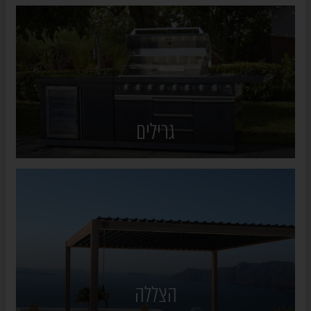
גרילים
הצללה