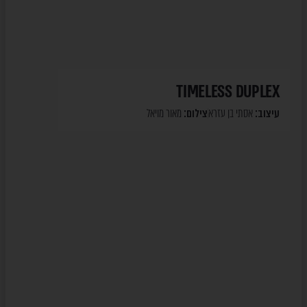
TIMELESS DUPLEX
עיצוב:
אסתי בן עזרא
צילום:
מאור מויאל