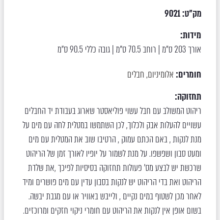
מק"ט:
9021
מידות:
אורך 203 ס"מ | רוחב 70.5 ס"מ | גובה כללי 90.5 ס"מ
חומרים:
אלומיניום
חבלים
,
תחזוקה:
ריהוט המשולב עם חבל עשוי פוליאסטר שארוג בעבודת יד החבלים
עשויים להעלות אבק ולכלוך, לכן השתמשו במטלית לחה עם מים על
מנת לנקות , באם הכתם עמוק , הרטיבו שוב את המטלית עם מים
ומעט סבון ושפשפו. על מנת לשמור על יופיו לאורך זמן של הריהוט
שרכשת יש לבצע מס’ פעולות תחזוקה בסיסיות לפיכך ,את שלדת
הריהוט ואת בדי הריהוט יש לנקות בסבון עדין עם מים פושרים ומיד
לאחר מכן לשטוף במים נקיים , ולייבש באוויר או עם מגבת יבשה.
בשום אופן אין לנקות את הריהוט עם חומרי ניקוי חזקים ומרוכזים.