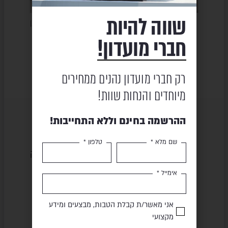
שווה להיות
NO
פינת ישיבה – AIO
פינת ישיבה תלת מושבית – לבן
מיטת שיזוף
YORK
חברי מועדון!
₪
19,450
63
₪
38,890
₪
11,990
₪
24,026
רק חברי מועדון נהנים ממחירים
מיוחדים והנחות שוות!
ההרשמה בחינם וללא התחייבות!
שם מלא *
טלפון *
שירות ומקצועיות
מוצרים באיכות גבוהה
אימייל *
תשלום מאובטח
משלוח מהיר
אני מאשר/ת קבלת הטבות, מבצעים ומידע
מקצועי