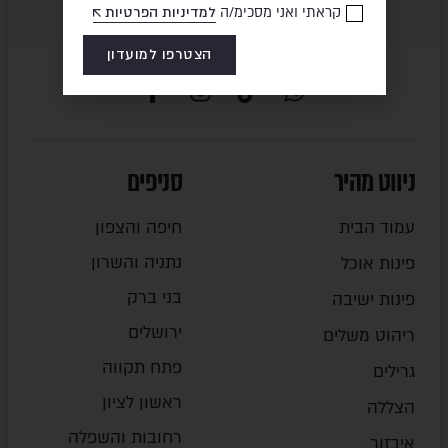
קראתי ואני מסכימ/ה
למדיניות הפרטיות
הצטרפו למועדון
ניווט מהיר
סניפים
עמוד הבית
חיפה והצפון
נתניה והשרון
פינות אוכל
בני ברק
פינות ישיבה
ירושלים
ריהוט משלים
פתח תקווה
גרילים
ראשון לציון
הצללה
רחובות והשפלה
איבזור