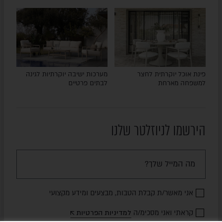
פינת אוכל יוקרתית לחצר
מערכות ישיבה יוקרתיות לגינה
למשפחה מארחת
לבתים פרטיים
הירשמו לניוזלטר שלנו
אני מאשר/ת קבלת הטבות, מבצעים ומידע מקצועי
קראתי ואני מסכימ/ה
למדיניות הפרטיות