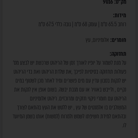
מק"ט:
9016
מידות:
רוחב 65.5 ס"מ | עומק 68 ס"מ | גובה כללי 67.5 ס"מ
חומרים:
אלומיניום
עץ
,
תחזוקה:
על מנת לשמור על יופיו לאורך זמן של הריהוט שרכשת יש לבצע מס’
פעולות תחזוקה בסיסיות לפיכך ,את שלדת הריהוט ואת בדי הריהוט
יש לנקות בסבון עדין עם מים פושרים ומיד לאחר מכן לשטוף במים
נקיים , ולייבש באוויר או עם מגבת יבשה. בשום אופן אין לנקות את
הריהוט עם חומרי ניקוי חזקים ומרוכזים. ריהוט אלומיניום
המשולבים בו אלמנטים של עץ , יש ללטש את העץ בהתאם לצורך
ובהתאם למידת חשיפתו לשמש ולמרוח (למשוח) אותו בשמן המיועד
לו.