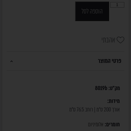
הוספה לסל
אהבתי
פרטי המוצר
מק"ט:
8019b
מידות:
אורך 200 ס"מ | רוחב 76.5 ס"מ
חומרים:
אלומיניום