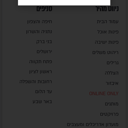
ניווט מהיר
סניפים
עמוד הבית
חיפה והצפון
נתניה והשרון
פינות אוכל
בני ברק
פינות ישיבה
ירושלים
ריהוט משלים
פתח תקווה
גרילים
ראשון לציון
הצללה
רחובות והשפלה
איבזור
עד הלום
ONLINE ONLY
באר שבע
מותגים
פרויקטים
מועדון אדריכלים ומעצבים