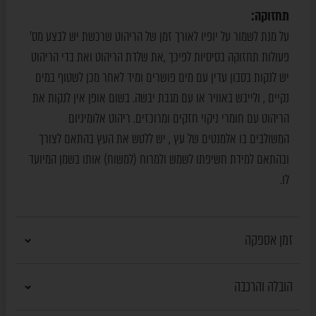
תחזוקה:
על מנת לשמור על יופיו לאורך זמן של הריהוט שרכשת יש לבצע מס’
פעולות תחזוקה בסיסיות לפיכך ,את שלדת הריהוט ואת בדי הריהוט
יש לנקות בסבון עדין עם מים פושרים ומיד לאחר מכן לשטוף במים
נקיים , ולייבש באוויר או עם מגבת יבשה. בשום אופן אין לנקות את
הריהוט עם חומרי ניקוי חזקים ומרוכזים. ריהוט אלומיניום
המשולבים בו אלמנטים של עץ , יש ללטש את העץ בהתאם לצורך
ובהתאם למידת חשיפתו לשמש ולמרוח (למשוח) אותו בשמן המיועד
לו.
זמן אספקה
הובלה והרכבה