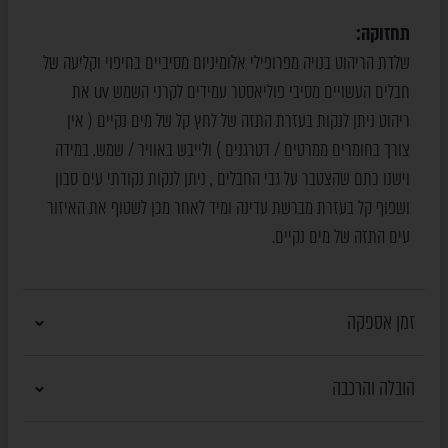
תחזוקה:
שלדת הריהוט בנויה מפרופילי אלומיניום מסיביים בחיפוי וקליעה של
חבלים העשויים מסיבי פוליאסטר עמידים לקרני השמש uv את
ריהוט ניתן לנקות בעזרת התזה של לחץ קל של מים נקיים ( אין
צורך בחומרים ממרטים / דטרגנים ) ולייבש באוויר / שמש. במידה
וישנו כתם שהצטבר על גבי החבלים , ניתן לנקות נקודתי עים סבון
ושפוף קל בעזרת מברשת עדינה ומיד לאחר מכן לשטוף את האיזור
עים התזה של מים נקיים.
זמן אספקה
הובלה והרכבה