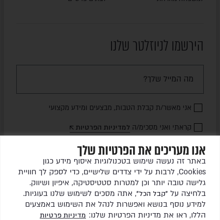
הירשמו לניוזלטר שלנו
אני מאשר/ת קבלת הטבות, מבצעים ומידע מקצועי
קראתי ואני מסכימ/ה
למדיניות הפרטיות
אנו מעריכים את הפרטיות שלך
שלחו לי עדכונים
באתר זה נעשה שימוש בטכנולוגיות איסוף מידע כגון
Cookies, לרבות על ידי צדדים שלישיים, כדי לספק לך חוויית
גלישה טובה יותר וכן למטרות סטטיסטיקה, איפיון ושיווק.
בלחיצה על
, אתה מסכים לשימוש שלנו בעוגיות.
"קבל הכל"
למידע נוסף בנושא ואפשרות לנהל את השימוש באמצעים
הללו, ראו את מדיניות הפרטיות שלנו:
מדיניות פרטיות
כל הזכויות שמורות לגרין ריהוט גן בע"מ © 2026