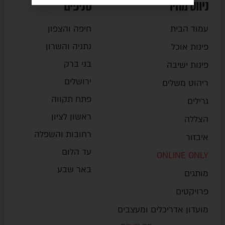
ניווט מהיר
סניפים
עמוד הבית
חיפה והצפון
נתניה והשרון
פינות אוכל
בני ברק
פינות ישיבה
ירושלים
ריהוט משלים
פתח תקווה
גרילים
ראשון לציון
הצללה
רחובות והשפלה
איבזור
עד הלום
ONLINE ONLY
באר שבע
מותגים
פרויקטים
מועדון אדריכלים ומעצבים