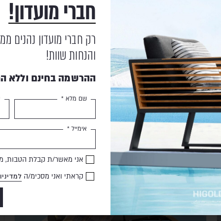
חברי מועדון!
רק חברי מועדון נהנים ממ
והנחות שוות!
מוצרים נוספים
שעשויים לעניין אותך
ההרשמה בחינם וללא הת
שם מלא *
ט
HIGOLD
SALE
אימייל *
אני מאשר/ת קבלת הטבות, מב
קראתי ואני מסכימ/ה
למדיניו