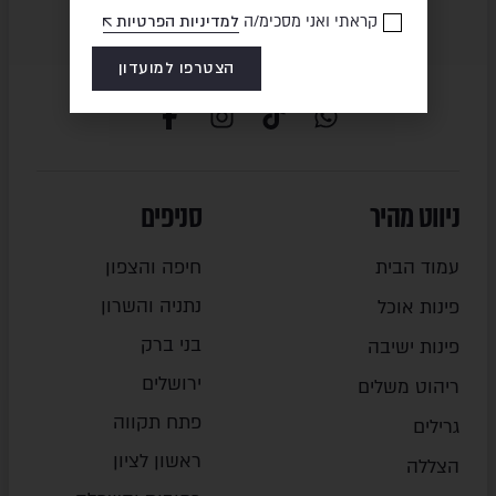
קראתי ואני מסכימ/ה
למדיניות הפרטיות
הצטרפו למועדון
ניווט מהיר
סניפים
עמוד הבית
חיפה והצפון
נתניה והשרון
פינות אוכל
בני ברק
פינות ישיבה
ירושלים
ריהוט משלים
פתח תקווה
גרילים
ראשון לציון
הצללה