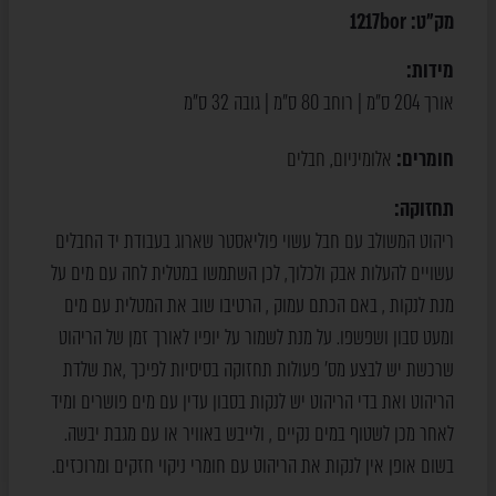
מק"ט:
1217bor
מידות:
אורך 204 ס"מ | רוחב 80 ס"מ | גובה 32 ס"מ
חומרים:
אלומיניום
חבלים
,
תחזוקה:
ריהוט המשולב עם חבל עשוי פוליאסטר שארוג בעבודת יד החבלים
עשויים להעלות אבק ולכלוך, לכן השתמשו במטלית לחה עם מים על
מנת לנקות , באם הכתם עמוק , הרטיבו שוב את המטלית עם מים
ומעט סבון ושפשפו. על מנת לשמור על יופיו לאורך זמן של הריהוט
שרכשת יש לבצע מס’ פעולות תחזוקה בסיסיות לפיכך ,את שלדת
הריהוט ואת בדי הריהוט יש לנקות בסבון עדין עם מים פושרים ומיד
לאחר מכן לשטוף במים נקיים , ולייבש באוויר או עם מגבת יבשה.
בשום אופן אין לנקות את הריהוט עם חומרי ניקוי חזקים ומרוכזים.