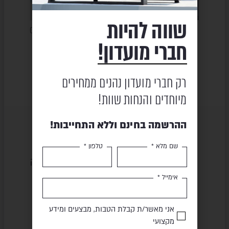
שווה להיות
מיטת שיזוף – MERLIN
מיטת שיזוף – פחם CAMBUSA
מיטת שיזו
חברי מועדון!
₪
4,630
₪
590
63
₪
9,263
₪
732
רק חברי מועדון נהנים ממחירים
מיוחדים והנחות שוות!
ההרשמה בחינם וללא התחייבות!
שם מלא *
טלפון *
שירות ומקצועיות
מוצרים באיכות גבוהה
אימייל *
תשלום מאובטח
משלוח מהיר
אני מאשר/ת קבלת הטבות, מבצעים ומידע
מקצועי