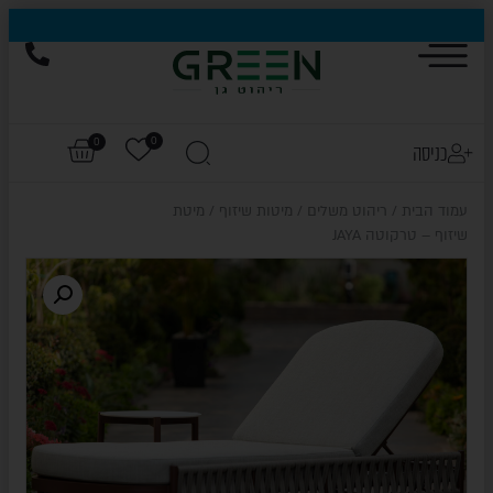
הייגולד- המותג שכבש את עולם החוץ, עכשיו בהנחות של עד 50%
0
0
כניסה
עמוד הבית
/
ריהוט משלים
/
מיטות שיזוף
/ מיטת
שיזוף – טרקוטה JAYA