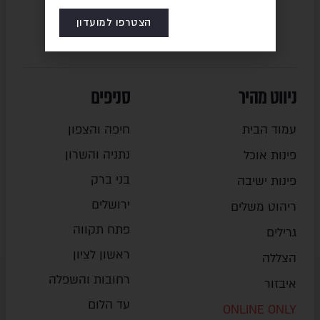
הצטרפו למועדון
ניווט מהיר
סניפים
עמוד הבית
חיפה והצפון
נתניה והשרון
פינות אוכל
בני ברק
פינות ישיבה
ירושלים
ריהוט משלים
פתח תקווה
גרילים
ראשון לציון
הצללה
רחובות והשפלה
איבזור
עד הלום
ONLINE ONLY