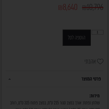
₪
8,640
₪
10,796
הוספה לסל
אהבתי
פרטי המוצר
מידות:
שולחן נפתח: אורך במצב סגור 215 ס"מ, במצב פתוח 315 ס"מ, רוחב