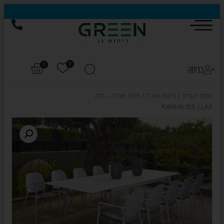
הייגולד- המותג שכבש את עולם החוץ, עכשיו בהנחות של עד 50%
0
0
כניסה
עמוד הבית
/
פינות אוכל
/ פינת אוכל – לבן
KANUN 215 | LAP