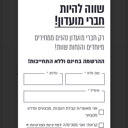
שווה להיות
MIXX
₪
7,440
09
₪
14,886
חברי מועדון!
₪
10,320
₪
₪
20,639
רק חברי מועדון נהנים ממחירים
מיוחדים והנחות שוות!
ההרשמה בחינם וללא התחייבות!
שירות ומקצועיות
מוצרים באיכות גבוהה
שם מלא *
טלפון *
אימייל *
תשלום מאובטח
משלוח מהיר
אני מאשר/ת קבלת הטבות, מבצעים ומידע
מקצועי
קראתי ואני מסכימ/ה
למדיניות הפרטיות