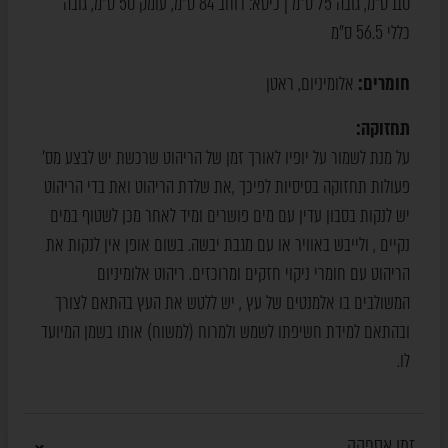
110 ס"מ, גובה 75 ס"מ | כיסא: רוחב 84 ס"מ, עומק 50 ס"מ, גובה
כללי 56.5 ס"מ
חומרים:
אלומיניום
ראטן
,
תחזוקה:
על מנת לשמור על יופיו לאורך זמן של הריהוט שרכשת יש לבצע מס’
פעולות תחזוקה בסיסיות לפיכך ,את שלדת הריהוט ואת בדי הריהוט
יש לנקות בסבון עדין עם מים פושרים ומיד לאחר מכן לשטוף במים
נקיים , ולייבש באוויר או עם מגבת יבשה. בשום אופן אין לנקות את
הריהוט עם חומרי ניקוי חזקים ומרוכזים. ריהוט אלומיניום
המשולבים בו אלמנטים של עץ , יש ללטש את העץ בהתאם לצורך
ובהתאם למידת חשיפתו לשמש ולמרוח (למשוח) אותו בשמן המיועד
לו.
זמן אספקה