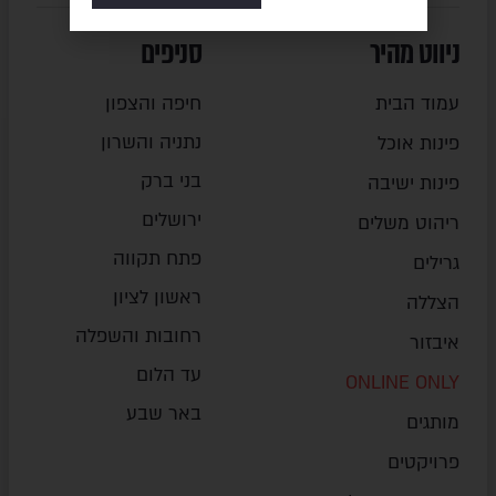
ניווט מהיר
סניפים
עמוד הבית
חיפה והצפון
נתניה והשרון
פינות אוכל
בני ברק
פינות ישיבה
ירושלים
ריהוט משלים
פתח תקווה
גרילים
ראשון לציון
הצללה
רחובות והשפלה
איבזור
עד הלום
ONLINE ONLY
באר שבע
מותגים
פרויקטים