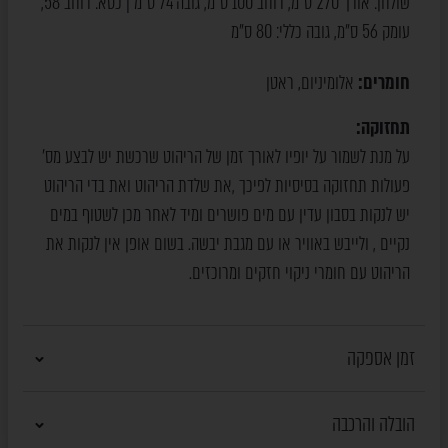
שולחן: אורך 270 ס"מ, רוחב 100 ס"מ, גובה 74 ס"מ | כסא: רוחב 58,
עומק 56 ס"מ, גובה כללי: 80 ס"מ
חומרים:
אלומיניום
ראטן
,
תחזוקה:
על מנת לשמור על יופיו לאורך זמן של הריהוט שרכשת יש לבצע מס'
פעולות תחזוקה בסיסיות לפיכך ,את שלדת הריהוט ואת בדי הריהוט
יש לנקות בסבון עדין עם מים פושרים ומיד לאחר מכן לשטוף במים
נקיים , ולייבש באוויר או עם מגבת יבשה. בשום אופן אין לנקות את
הריהוט עם חומרי ניקוי חזקים ומרוכזים.
זמן אספקה
הובלה והרכבה