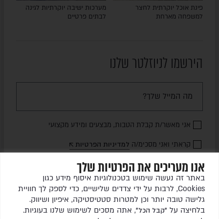
פינת אוכל יוקרתית לחצר
מערכות ישיבה יוקרתיות לגינה
למשפחה מארחת
לבתים פרטיים
הירשמו לניוזלטר שלנו
אני מאשר/ת קבלת הטבות, מבצעים ומידע מקצועי
קראתי ואני מסכימ/ה
למדיניות הפרטיות
אנו מעריכים את הפרטיות שלך
שלחו לי עדכונים
באתר זה נעשה שימוש בטכנולוגיות איסוף מידע כגון
Cookies, לרבות על ידי צדדים שלישיים, כדי לספק לך חוויית
גלישה טובה יותר וכן למטרות סטטיסטיקה, איפיון ושיווק.
בלחיצה על
, אתה מסכים לשימוש שלנו בעוגיות.
"קבל הכל"