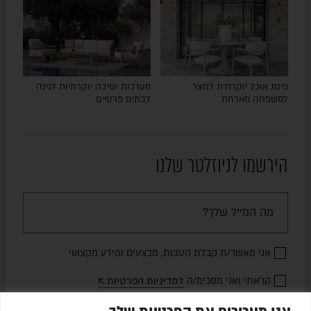
פינת אוכל יוקרתית לחצר
מערכות ישיבה יוקרתיות לגינה
למשפחה מארחת
לבתים פרטיים
הירשמו לניוזלטר שלנו
אני מאשר/ת קבלת הטבות, מבצעים ומידע מקצועי
קראתי ואני מסכימ/ה
למדיניות הפרטיות