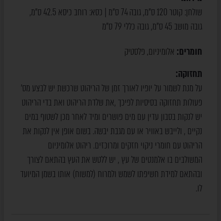
שולחן: קוטר 120 ס"מ, גובה 74 ס"מ | כסא: רוחב כיסא 42.5 ס"מ,
גובה מושב 45 ס"מ, גובה כללי 79 ס"מ
חומרים:
אלומיניום
פלסטיק
,
תחזוקה:
על מנת לשמור על יופיו לאורך זמן של הריהוט שרכשת יש לבצע מס’
פעולות תחזוקה בסיסיות לפיכך ,את שלדת הריהוט ואת בדי הריהוט
יש לנקות בסבון עדין עם מים פושרים ומיד לאחר מכן לשטוף במים
נקיים , ולייבש באוויר או עם מגבת יבשה. בשום אופן אין לנקות את
הריהוט עם חומרי ניקוי חזקים ומרוכזים. ריהוט אלומיניום
המשולבים בו אלמנטים של עץ , יש ללטש את העץ בהתאם לצורך
ובהתאם למידת חשיפתו לשמש ולמרוח (למשוח) אותו בשמן המיועד
לו.