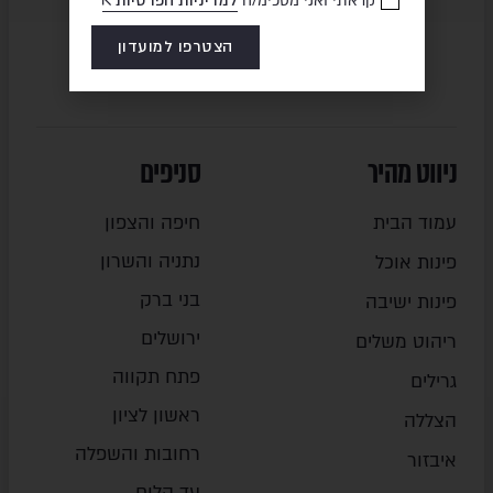
קראתי ואני מסכימ/ה
למדיניות הפרטיות
הצטרפו למועדון
ניווט מהיר
סניפים
עמוד הבית
חיפה והצפון
נתניה והשרון
פינות אוכל
בני ברק
פינות ישיבה
ירושלים
ריהוט משלים
פתח תקווה
גרילים
ראשון לציון
הצללה
רחובות והשפלה
איבזור
עד הלום