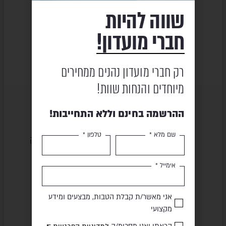
בן KANUN 215 |
פינת אוכל – EMOTI 260 |
סט בר – EMOTI
שווה להיות
MIXX
₪
7,440
חברי מועדון!
09
₪
14,886
₪
10,320
₪
20,639
רק חברי מועדון נהנים ממחירים
מיוחדים והנחות שוות!
ההרשמה בחינם וללא התחייבות!
שם מלא *
טלפון *
שירות ומקצועיות
מוצרים באיכות גבוהה
אימייל *
תשלום מאובטח
משלוח מהיר
אני מאשר/ת קבלת הטבות, מבצעים ומידע
מקצועי