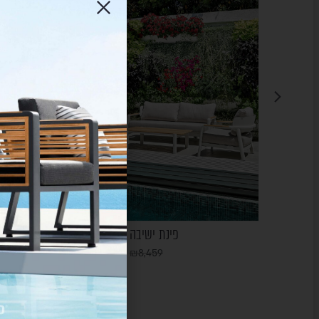
פינת ישיבה – קרם HEIDI
₪
5,990
₪
8,459