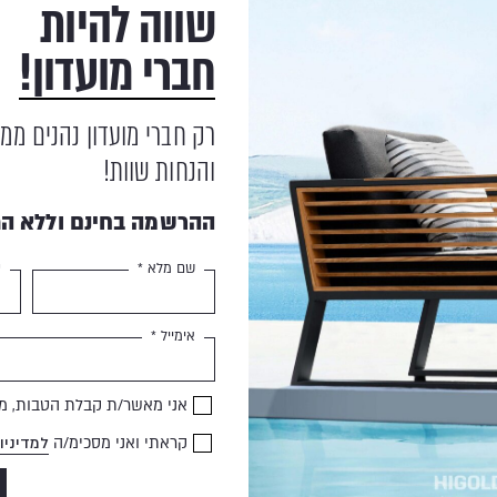
שווה להיות
חברי מועדון!
רק חברי מועדון נהנים ממ
והנחות שוות!
ההרשמה בחינם וללא הת
שם מלא *
ט
אימייל *
ריפוד מיטת שיזוף SUNPROOF
₪
405
₪
517
אני מאשר/ת קבלת הטבות, מב
קראתי ואני מסכימ/ה
למדיניו