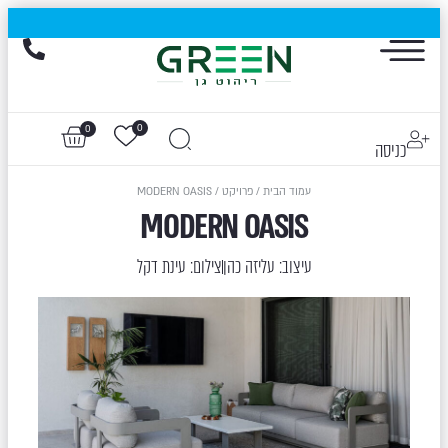
הייגולד- המותג שכבש את עולם החוץ, עכשיו בהנחות של עד 50%
0
0
כניסה
עמוד הבית
/
פרויקט
/ MODERN OASIS
MODERN OASIS
עיצוב: עליזה כהן
צילום: עינת דקל