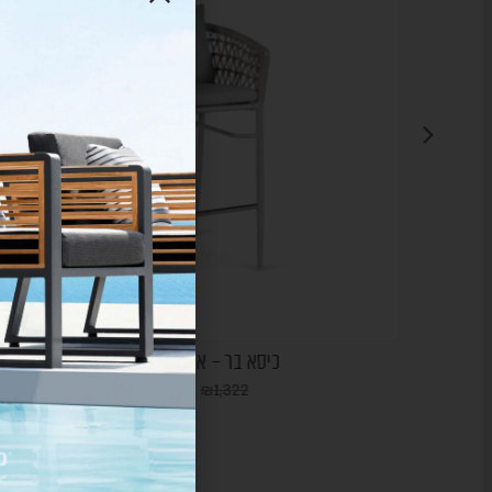
כיסא בר – אבן ANABELLE
₪
1,060
₪
1,322