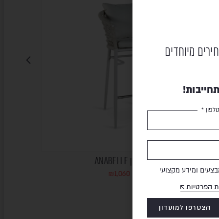
חירים מיוחדים
חייבות!
לפון *
 STOCK
כיסא בר – אבן ANABELLE
צעים ומידע מקצועי
₪
1,060
₪
1,322
ת הפרטיות
הצטרפו למועדון