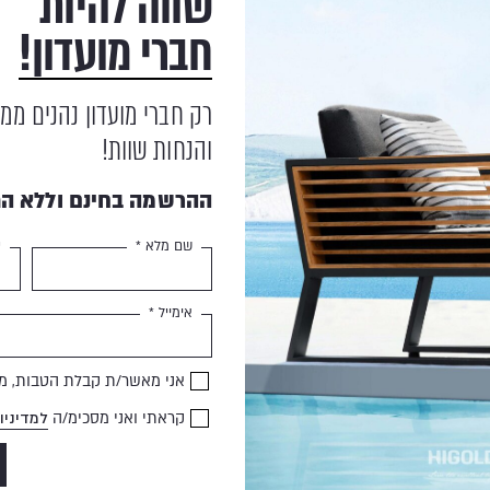
שווה להיות
חברי מועדון!
רק חברי מועדון נהנים ממ
והנחות שוות!
ההרשמה בחינם וללא הת
שם מלא *
ט
OUT OF STOCK
אימייל *
פינת ישיבה – COUCH
אני מאשר/ת קבלת הטבות, מב
₪
24,936
קראתי ואני מסכימ/ה
למדיניו