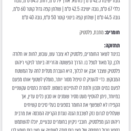
גובה ישיבה 42.5 ס"מ | כורסא: אורך 79 ס"מ, רוחב 64.5 ס"מ, גובה
כללי 67 ס"מ, גובה ישיבה 42.5 ס"מ | שולחן קפה גדול קוטר 60 ס"מ,
גובה 44.5 ס"מ | שולחן קפה בינוני קוטר 50 ס"מ, גובה 40 ס"מ
חומרים:
מתכת
פלסטיק
,
תחזוקה:
בניגוד לשאר החומרים, פלסטיק לא צובר עש, עובש, לחות או חלודה
ולכן, קל מאוד לטפל בו. הדרך הפשוטה והזריזה ביותר לניקוי ריהוט
פלסטיק שצבר אבק או לכלוך, היא העברת מטלית לחה על המשטח
המבוקש. כדי להעניק לו טיפול מסור יותר, מומלץ לשטוף אותו מפעם
לפעם במים וסבון ולתת לו להתייבש בשמש. להסרת כתמים עקשניים
במיוחד, ניתן להוסיף מעט מסיר שומנים או סבון כלים עדין, אך
הקפידו לא לשפשף את החומר בספוגים בעלי סיבים קשיחים
שעלולים לגרום נזק לשכבת הגנה נוגדת הקרינה המכסה את מרבית
ריהוט הגן מפלסטיק. חובבי ניקיון בחומרים טבעיים, יוכלו להשתמש
בספוג טבול בתמיסה של חצי כוס סודה לשתייה או חצי כוס חומץ לבן