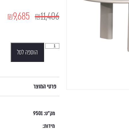
₪
9,685
₪
11,406
הוספה לסל
פרטי המוצר
מק"ט:
9501
מידות: