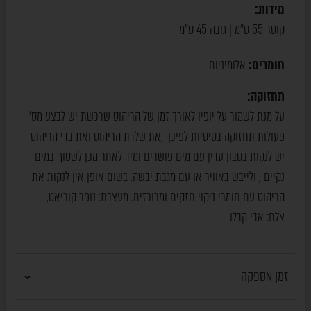
מידות:
קוטר 55 ס"מ | גובה 45 ס"מ
חומרים:
אלומיניום
תחזוקה:
על מנת לשמור על יופיו לאורך זמן של הריהוט שרכשת יש לבצע מס’
פעולות תחזוקה בסיסיות לפיכך ,את שלדת הריהוט ואת בדי הריהוט
יש לנקות בסבון עדין עם מים פושרים ומיד לאחר מכן לשטוף במים
נקיים , ולייבש באוויר או עם מגבת יבשה. בשום אופן אין לנקות את
הריהוט עם חומרי ניקוי חזקים ומרוכזים. מעצבת: נופר קוריאט,
צלם: אבי קבלו
זמן אספקה