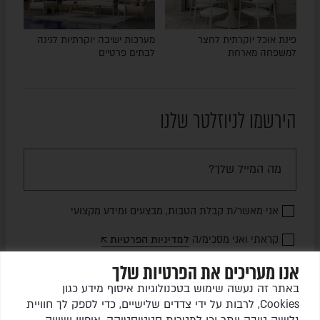
פינת אוכל יוקרתית לחצר
מערכות ישיבה יוקרתיות לגינה
למשפחה מארחת
לבתים פרטיים
הירשמו לניוזלטר שלנו
אני מאשר/ת קבלת הטבות, מבצעים ומידע מקצועי
קראתי ואני מסכימ/ה
למדיניות הפרטיות
אנו מעריכים את הפרטיות שלך
שלחו לי עדכונים
באתר זה נעשה שימוש בטכנולוגיות איסוף מידע כגון
Cookies, לרבות על ידי צדדים שלישיים, כדי לספק לך חוויית