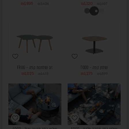
₪
1,935
₪
1,120
₪
2,426
₪
1,407
ONLINE
ONLY
שולחן קפה – TODD
זוג שולחנות קפה – FROG
₪
1,025
₪
1,275
₪
1,473
₪
1,599