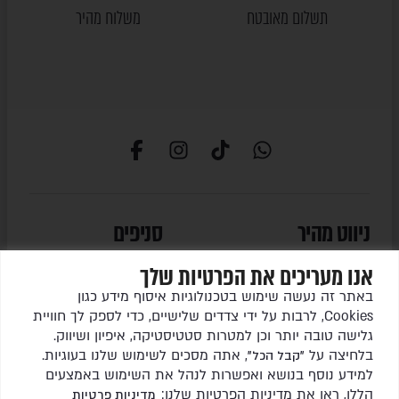
תשלום מאובטח
משלוח מהיר
ניווט מהיר
סניפים
אנו מעריכים את הפרטיות שלך
עמוד הבית
חיפה והצפון
באתר זה נעשה שימוש בטכנולוגיות איסוף מידע כגון
נתניה והשרון
פינות אוכל
Cookies, לרבות על ידי צדדים שלישיים, כדי לספק לך חוויית
בני ברק
גלישה טובה יותר וכן למטרות סטטיסטיקה, איפיון ושיווק.
פינות ישיבה
בלחיצה על
, אתה מסכים לשימוש שלנו בעוגיות.
"קבל הכל"
ירושלים
ריהוט משלים
למידע נוסף בנושא ואפשרות לנהל את השימוש באמצעים
הללו, ראו את מדיניות הפרטיות שלנו:
מדיניות פרטיות
פתח תקווה