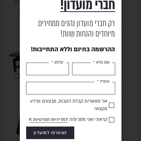
חברי מועדון!
שולחן צד – SMART
שולחן קפה – PERTH 65
₪
395
₪
595
₪
783
₪
747
רק חברי מועדון נהנים ממחירים
מיוחדים והנחות שוות!
ONLINE
ההרשמה בחינם וללא התחייבות!
ONLY
שם מלא *
טלפון *
אימייל *
שולחן קפה – DANDO 60
שולחן קפה – DELTA
₪
1,985
₪
445
₪
3,565
₪
704
אני מאשר/ת קבלת הטבות, מבצעים ומידע
מקצועי
HIGOLD
SALE
קראתי ואני מסכימ/ה
למדיניות הפרטיות
הצטרפו למועדון