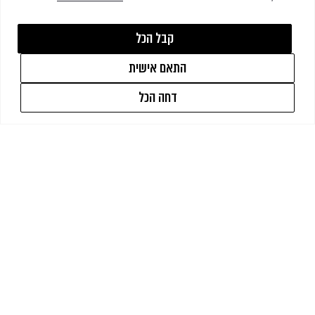
גרילים
ראשון לציון
הצללה
קבל הכל
רחובות והשפלה
איבזור
התאם אישית
1
עד הלום
ONLINE ONLY
דחה הכל
באר שבע
מותגים
פרויקטים
מועדון אדריכלים ומעצבים
מותג הפרימיום
כרטיס מתנה
שירות לקוחות
1700-701-401
יצירת קשר