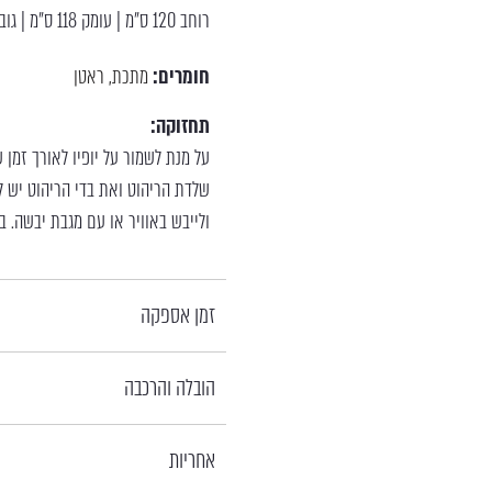
רוחב 120 ס"מ | עומק 118 ס"מ | גובה 184 ס"מ | בסיס בקוטר 120 ס"מ
חומרים:
מתכת
ראטן
,
תחזוקה:
על מנת לשמור על יופיו לאורך זמן
שלדת הריהוט ואת בדי הריהוט יש לנ
ולייבש באוויר או עם מגבת יבשה. ב
זמן אספקה
הובלה והרכבה
אחריות