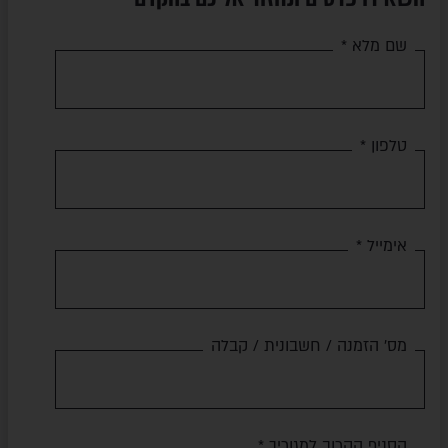
שם מלא *
טלפון *
אימייל *
מס' הזמנה / חשבונית / קבלה
הסניף הקרוב למגוריך *