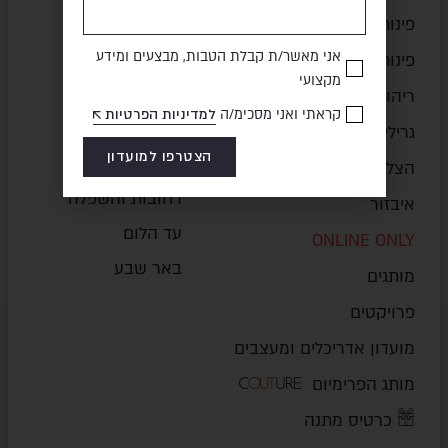
נתניה והשרון
פינות אוכל
אני מאשר/ת קבלת הטבות, מבצעים ומידע
בני ברק
פינות ישיבה
מקצועי
ירושלים
ריהוט משלים
קראתי ואני מסכימ/ה
למדיניות הפרטיות
פתח תקווה
גרילים
הצטרפו למועדון
ראשון לציון
הצללה
רחובות והשפלה
איבזור
עד הלום
ONLINE ONLY
באר שבע
מותגים
פרויקטים
מועדון אדריכלים ומעצבים
מותג הפרימיום
כרטיס מתנה