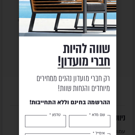
שירות ומקצועיות
מוצרים באיכות גבוהה
שווה להיות
תשלום מאובטח
משלוח מהיר
חברי מועדון!
רק חברי מועדון נהנים ממחירים
מיוחדים והנחות שוות!
ההרשמה בחינם וללא התחייבות!
ניווט מהיר
סניפים
שם מלא *
טלפון *
עמוד הבית
חיפה והצפון
אימייל *