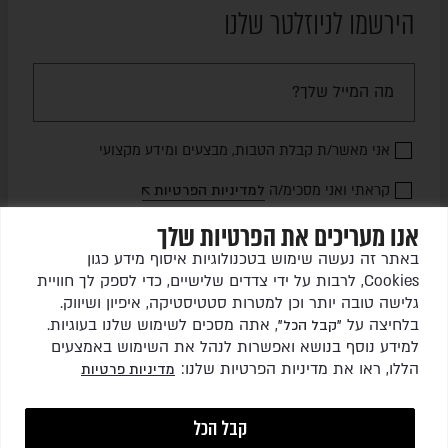
הירשמו לניוזלטר שלנו
אני מאשר/ת קבלת הטבות, מבצעים ומידע מקצועי
קראתי ואני מסכימ/ה
למדיניות הפרטיות
אנו מעריכים את הפרטיות שלך
שלחו לי עדכונים
באתר זה נעשה שימוש בטכנולוגיות איסוף מידע כגון
Cookies, לרבות על ידי צדדים שלישיים, כדי לספק לך חוויית
גלישה טובה יותר וכן למטרות סטטיסטיקה, איפיון ושיווק.
בלחיצה על
, אתה מסכים לשימוש שלנו בעוגיות.
"קבל הכל"
למידע נוסף בנושא ואפשרות לנהל את השימוש באמצעים
הללו, ראו את מדיניות הפרטיות שלנו:
מדיניות פרטיות
כל הזכויות שמורות לגרין ריהוט גן בע"מ © 2026
קבל הכל