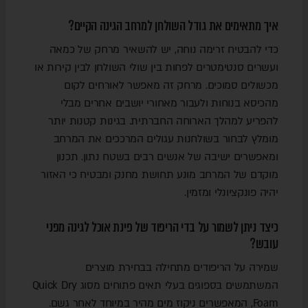
איך מתאימים את גודל השולחן למרחב הגינה הקיים?
כדי להבטיח זרימה נוחה, יש להשאיר מרחק של כמאה
ועשרים סנטימטרים לפחות בין שולי השולחן לבין קירות או
מכשולים סמוכים. מרחק זה מאפשר לאורחים לקום
מהכיסא בנוחות ולעבור מאחורי יושבים אחרים מבלי
להפריע למהלך הארוחה החברתית. בגינות קטנות יותר
מומלץ לבחור בשולחנות עגולים המרככים את המרחב
ומאפשרים ישיבה של אנשים רבים בשטח נתון. תכנון
מוקדם של המרחב מונע תחושת מחנק ומבטיח כי האזור
יהיה פונקציונלי ומזמין.
כיצד ניתן לשמור על בדי הריפוד של פינת אוכל לגינה מפני
עובש?
שמירה על הריפודים מתחילה בבחירת מוצרים
המשתמשים בספוגים בעלי תאים פתוחים מסוג Quick Dry
Foam, המאפשרים ניקוז מים מהיר במיוחד לאחר גשם.