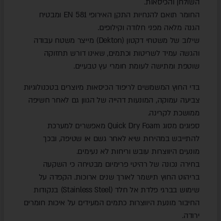
השולחן והכיסאות.
החומר תואם להנחיות התקן האירופי EN 581 ומבטיח
הגנה מלאה מפני חלודה וקילופים.
שילוב של משטחי דקטון (Dekton) מייצר משטח עבודה
והגשה עמיד לשריטות וכתמים, שאינו דורש תחזוקה
שוטפת ומתישה לעומת חומרי עץ טבעיים.
בדי החוץ המשמשים לריפוד הכיסאות מיוצרים בטכנולוגיות
צביעה עמוקה, המונעות דהייה של הגוון גם לאחר חשיפה
ממושכת לקרינה.
ספוגים מסוג Quick Dry Foam מאפשרים למערכת
להתייבש במהירות שיא לאחר גשם או שטיפה, ובכך
מונעים היווצרות עובש וריחות לא נעימים.
בחירה נכונה של רהיטי פרימיום מבטיחה כי השקעה
בריהוט החוץ תישמר לאורך שנים ארוכות. הקפדה על
שימוש בברגי פלדת אל חלד (Stainless Steel) בנקודות
החיבור מונעת היווצרות כתמים המעידים על איכות חומרים
ירודה.