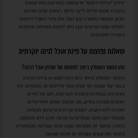
יצירת "קירות ירוקים" או שימוש במזרקות מים קטנות
בקרבת מקום יכולים לייצר מיסוך רעשים טבעי ומרגיע.
תכנון אקוסטי ותאורה נכון הופך את אזור האוכל החיצוני
למפלט שקט ומרשים שבו ניתן ליהנות מארוחה איכותית
באווירה אינטימית.
שאלות נפוצות על פינת אוכל לגינה יוקרתית
מהו החומר המומלץ ביותר למשטח של שולחן אוכל לגינה?
החומר המומלץ ביותר כיום הוא דקטון או גרניט פורצלן
בעובי של שמונה עד שנים עשר מילימטרים. משטחים אלו
מצטיינים בעמידות קיצונית לשריטות, חום של סירים
לוהטים וספיגת נוזלים, מה שהופך אותם לאידיאליים
לאירוח ללא דאגות. לעומת עץ הדורש שימון תקופתי,
משטחי הקרמיקה שומרים על מראה חדש ללא תחזוקה.
בחירה בחומר זה מבטיחה שקט נפשי ועמידות מקסימלית
בתנאי חוץ קשים ואקלים ים תיכוני מאתגר.