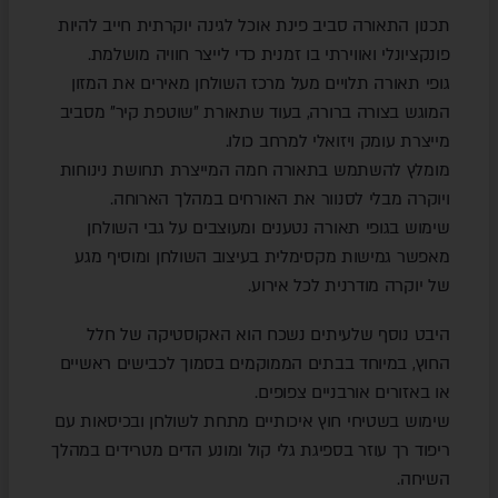
תכנון התאורה סביב פינת אוכל לגינה יוקרתית חייב להיות
פונקציונלי ואווירתי בו זמנית כדי לייצר חוויה מושלמת.
גופי תאורה תלויים מעל מרכז השולחן מאירים את המזון
המוגש בצורה ברורה, בעוד שתאורת "שוטפת קיר" מסביב
מייצרת עומק ויזואלי למרחב כולו.
מומלץ להשתמש בתאורה חמה המייצרת תחושת נינוחות
ויוקרה מבלי לסנוור את האורחים במהלך הארוחה.
שימוש בגופי תאורה נטענים ומעוצבים על גבי השולחן
מאפשר גמישות מקסימלית בעיצוב השולחן ומוסיף מגע
של יוקרה מודרנית לכל אירוע.
היבט נוסף שלעיתים נשכח הוא האקוסטיקה של חלל
החוץ, במיוחד בבתים הממוקמים בסמוך לכבישים ראשיים
או באזורים אורבניים צפופים.
שימוש בשטיחי חוץ איכותיים מתחת לשולחן ובכיסאות עם
ריפוד רך עוזר בספיגת גלי קול ומונע הדים מטרידים במהלך
השיחה.