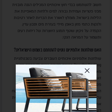
חשוב להשתמש בבדי חוץ איכותיים המכילים הגנה מובנית
מפני פטריות ועמידות גבוהה למים וללחות המאפיינת את
הלילות בישראל. מומלץ לאוורר את הכריות לאחר רטיבות
ולנקות כתמי מזון באופן מיידי בעזרת מים וסבון עדין.
הקפדה על ניקיון שוטף תמנע היווצרות של ריחות רעים
ותשמור על המראה הנקי.
האם שולחנות אלומיניום נוטים להתחמם בשמש הישראלית?
שולחנות אלומיניום איכותיים העוברים צביעה בטכנולוגיית
Powder Coating בגוונים בהירים נוטים להתחמם פחות
מאשר רהיטי ברזל או פלסטיק כהה הסופגים קרינה. עם
זאת, כל חומר החשוף לשמש ישירה יתחמם במידה
מסוימת, ולכן מומלץ למקם את פינת האוכל תחת פתרון
הצללה קבוע או דינמי להגנה מקסימלית. שילוב של משטח
עליון מחומרים מבודדי חום כמו קרמיקה משפר משמעותית
את נוחות המגע ומאפשר שימוש ברהיטים גם בשעות
הצהריים. בחירה נכונה של מיקום היא המפתח.