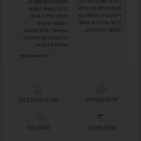
בחירת חומרים עמידים,
ומעוצבת במרפסת או
תכנון הצללה נכון, שילוב
בגינה. במאמר תמצאו
ריהוט בגינה ושמירה על
טיפים לבחירה נכונה,
זרימה אדריכלית. בנוסף,
התאמה לאקלים
המאמר כולל טיפים…
הישראלי, סידור חכם של
הריהוט ושילוב אלמנטים
משלימים ליצירת…
לכל המאמרים
שירות ומקצועיות
מוצרים באיכות גבוהה
תשלום מאובטח
משלוח מהיר