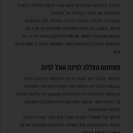
בחירה בשולחן אלומיניום בגוון אפור פחם השתלב בצורה
מושלמת עם חיפוי הקירות של המבנה.
המערכת תוכננה במרכז רחבת האירוח, תוך השארת
מרחב תנועה של מאה וחמישים סנטימטרים מכל צד.
נתונים שנאספו לאחר אכלוס הפרויקט הראו עלייה של
חמישים אחוזים בשימוש בחצר בשעות הערב בזכות תכנון
נכון.
פתרונות הצללה לפינת אוכל לגינה
הצללה נכונה היא תנאי הכרחי לשימוש בריהוט החוץ
בשעות הצהריים החמות של הקיץ הישראלי המאתגר.
פרגולות אלומיניום ביו-קלימטיות מאפשרות שליטה מלאה
על כמות האור והחום המגיעים אל השולחן באמצעות
רפפות מתכווננות.
שילוב של מאווררי תקרה מוגני מים מעל אזור הישיבה
משפר משמעותית את הנוחות התרמית ומאפשר אירוח
נעים גם בשיא החום.