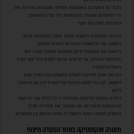
הגנה על המערכת באמצעות הצללה מושכלת מאריכה את
חיי החומרים ומונעת התחממות יתר של המשטחים
המגיעים למגע עם הגוף.
הבחנה מקצועית חשובה נוגעת לגובה המשענת ורוחב
המושב של הכיסאות הנבחרים לאירוח ממושך.
כיסאות עם משענות ידיים מספקים תמיכה טובה יותר
לארוחות ארוכות, אך דורשים מרחב תמרון גדול יותר סביב
השולחן המרכזי.
הנדסת אנוש מדויקת לוקחת בחשבון את הזווית שבין
המושב לגב כדי למנוע עייפות של השרירים בזמן הישיבה
בחוץ.
בחירה במותגי פרימיום מבטיחה כי כל פריט עבר בדיקות
ארגונומיות מחמירות, מה שהופך את השהייה סביב
השולחן לחוויה רגועה המעודדת שיחה זורמת בין הסועדים.
תאורה ואקוסטיקה באזור הסעדה חיצוני