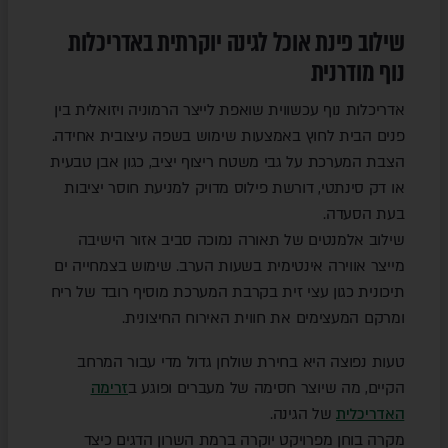
שילוב פינת אוכל לגינה יוקרתית באדריכלות
נוף מודרנית
אדריכלות נוף עכשווית שואפת לייצר הרמוניה ויזואלית בין
פנים הבית לחוץ באמצעות שימוש בשפה עיצובית אחידה.
הצבת המערכת על גבי משטח ריצוף יציב, כגון אבן טבעית
או דק סינתטי, דורשת פילוס מדויק למניעת חוסר יציבות
בעת הסעדה.
שילוב אלמנטים של תאורה נמוכה סביב אזור הישיבה
מייצר אווירה אינטימית בשעות הערב. שימוש בצמחייה ים
תיכונית כגון עצי זית בקרבת המערכת מוסיף רובד של ריח
ומרקם המעצימים את חווית האירוח החיצונית.
טעות נפוצה היא בחירת שולחן גדול מדי עבור המרחב
הקיים, מה שיוצר חסימה של מעברים ופוגע ב
זרימה
האדריכלית
של הגינה.
מקרה בוחן מפרויקט יוקרה ברמת השרון הדגים כיצד