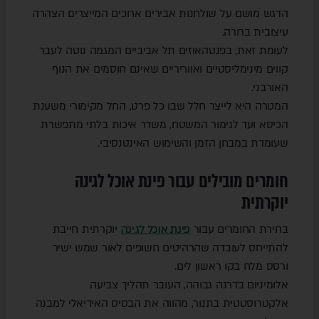
הדגש מושם על שולחנות אבירים ארוכים המייצרים הצהרה
עיצובית ברורה.
לעומת זאת, בפנטהאוזים תל אביביים המגמה נוטה לעבר
קווים מינימליסטיים ואווריריים שאינם חוסמים את הנוף
האורבני.
המטרה היא לייצר חלל שבו כל פרט, החל מקימורי משענת
הכיסא ועד לגימור המשטח, משדר איכות בלתי מתפשרת
שעומדת במבחן הזמן והשימוש האינטנסיבי.
חומרים מובילים עבור פינת אוכל לגינה
יוקרתית
בחירת החומרים עבור
פינת אוכל לגינה
יוקרתית חייבת
להתייחס לעובדה שהרהיטים חשופים לאור שמש ישיר
ורסס מלח בקו ראשון לים.
אלומיניום בדרגה גבוהה, העובר תהליך צביעה
אלקטרוסטטית בתנור, מהווה את הבסיס האידיאלי למבנה