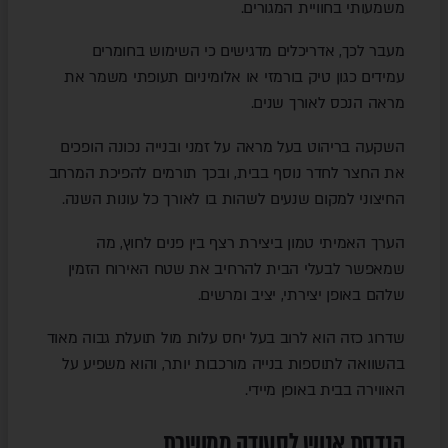
משמעותי בחוויית המגורים.
מעבר לכך, אדריכלים מדגישים כי השימוש בחומרים
עמידים כגון טיק בורמזי או אלומיניום תעופתי משמר את
מראה הנכס לאורך שנים.
השקעה בריהוט בעל מראה על זמני ובנייה נכונה הופכים
את החצר לחדר נוסף בבית, ובכך תורמים להפיכת המרחב
החיצוני למקום שנעים לשהות בו לאורך כל עונות השנה.
הערך האמיתי טמון ביצירת רצף בין פנים לחוץ, מה
שמאפשר לבעלי הבית להרחיב את שטח האירוח הזמין
שלהם באופן יצירתי, יציב ומרשים.
שדרוג כזה הוא לרוב בעל יחס עלות מול תועלת גבוה מאוד
בהשוואה לתוספות בנייה מורכבות יותר, והוא משפיע על
האווירה בבית באופן מיידי.
הנדסת אנוש לסעודה ממושכת