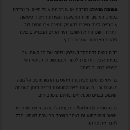
תשובה מהירה:
הנדסת אנוש בפינות אוכל חיצוניות נמדדת
בעומק המושב, זווית המשענת ועמידות הריפוד. כיסאות
איכותיים לגינה חייבים להעניק תמיכה ארגונומית לגב
התחתון, שכן נוחות הישיבה היא הגורם המכריע ביכולת
ליהנות מארוחות ארוכות בחוץ.
רבים נוטים להתמקד בשולחן ולזנוח את הכיסאות, אך
בפינת אוכל המיועדת לסעודות ממושכות, הכיסא הוא
הפריט החשוב ביותר.
ברהיטי פרימיום מבית גרין ריהוט גן, הדגש מושם על גובה
משענת נכון, משענות ידיים התומכות בידיים בזמן הארוחה
ושימוש בבדים טכנולוגיים שאינם סופגים חום.
בדים דוגמת Sunbrella המיועדים לחוץ מבטיחים שהמושב
יישאר נעים למגע גם לאחר חשיפה ממושכת לשמש, מבלי
לאבד את צורתו.