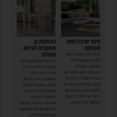
פינת ישיבה לחצר
כורסאות גן
מעוצבת
מעוצבות לאירוח
מושלם
תכנן פינת ישיבה לחצר
בצורה מקצועית תוך
כורסאות גן מעוצבות הן
התאמה לאקלים
פתרון אידיאלי ליצירת
הישראלי. הוא מסביר על
פינת ישיבה נוחה
בחירת חומרים עמידים,
ומעוצבת במרפסת או
תכנון הצללה נכון, שילוב
בגינה. במאמר תמצאו
ריהוט בגינה ושמירה על
טיפים לבחירה נכונה,
זרימה אדריכלית. בנוסף,
התאמה לאקלים
המאמר כולל טיפים…
הישראלי, סידור חכם של
הריהוט ושילוב אלמנטים
משלימים ליצירת…