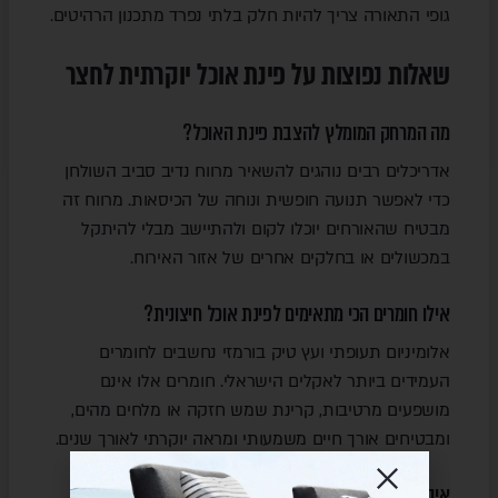
גופי התאורה צריך להיות חלק בלתי נפרד מתכנון הרהיטים.
שאלות נפוצות על פינת אוכל יוקרתית לחצר
מה המרחק המומלץ להצבת פינת האוכל?
אדריכלים רבים נוהגים להשאיר מרווח נדיב סביב השולחן
כדי לאפשר תנועה חופשית ונוחה של הכיסאות. מרווח זה
מבטיח שהאורחים יוכלו לקום ולהתיישב מבלי להיתקל
במכשולים או בחלקים אחרים של אזור האירוח.
אילו חומרים הכי מתאימים לפינת אוכל חיצונית?
אלומיניום תעופתי ועץ טיק בורמזי נחשבים לחומרים
העמידים ביותר לאקלים הישראלי. חומרים אלו אינם
מושפעים מרטיבות, קרינת שמש חזקה או מלחים מהים,
ומבטיחים אורך חיים משמעותי ומראה יוקרתי לאורך שנים.
איך מתחזקים פינת אוכל מעץ בחוץ?