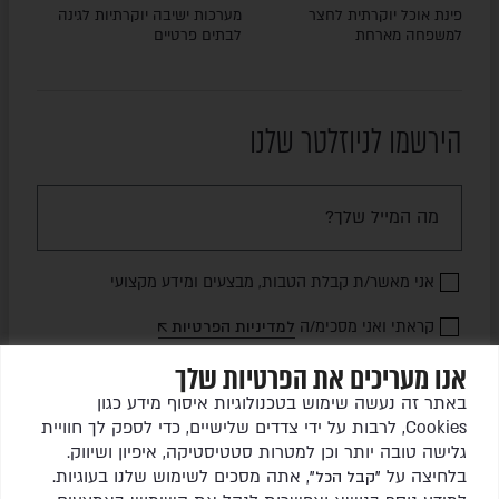
פינת אוכל יוקרתית לחצר
מערכות ישיבה יוקרתיות לגינה
למשפחה מארחת
לבתים פרטיים
הירשמו לניוזלטר שלנו
אני מאשר/ת קבלת הטבות, מבצעים ומידע מקצועי
קראתי ואני מסכימ/ה
למדיניות הפרטיות
אנו מעריכים את הפרטיות שלך
שלחו לי עדכונים
באתר זה נעשה שימוש בטכנולוגיות איסוף מידע כגון
Cookies, לרבות על ידי צדדים שלישיים, כדי לספק לך חוויית
גלישה טובה יותר וכן למטרות סטטיסטיקה, איפיון ושיווק.
בלחיצה על
, אתה מסכים לשימוש שלנו בעוגיות.
"קבל הכל"