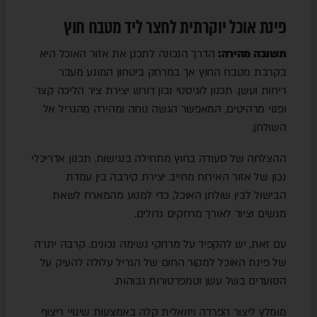
פינת אוכל יוקרתית לחצר ליד מטבח חוץ
תשובה מהירה:
הדרך הנכונה לתכנן את אזור האוכל היא
בקרבת מטבח החוץ אך במרחק ביטחון המונע מעבר
ריחות ועשן. תכנון לוגיסטי נכון דורש יצירת ציר הליכה קצר
ופנוי מרהיטים, המאפשר הגשה נוחה ומהירה מהגריל אל
השולחן.
ההצלחה של סעודה בחוץ מתחילה בנגישות. תכנון אדריכלי
נכון של אזור האירוח מחייב יצירת קירבה בין עמדת
הבישול לבין שולחן האוכל, כדי למנוע מהמארח לשאת
מגשים וציוד לאורך מרחקים גדולים.
עם זאת, יש להקפיד על מרחקי נשימה נכונים. קרבה יתרה
של פינת האוכל למקור החום של הגריל עלולה להעיק על
הסועדים בשל עשן וטמפרטורות גבוהות.
מומלץ ליצור הפרדה ויזואלית קלה באמצעות שינויי ריצוף