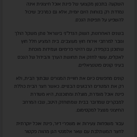
השקעה בתכנון מקצועי של פינת אוכל חיצונית אינה
נמדדת רק בנוחות היום יומית, אלא גם כמרכיב שיכול
להשפיע על תפיסת הנכס.
בשנים האחרונות, השוק הנדל"ני בישראל נותן משקל הולך
וגובר למרחבי אירוח חוץ מעוצבים. בית המציע חלל חוץ
שתוכנן בקפידה, עם רהיטי פרימיום ועמידות מוכחת
לאקלים, עשוי לחזק את תחושת הערך והבידול של הנכס
בעיני קונים פוטנציאליים.
קונים מחפשים כיום את חוויית המגורים שבתוך הבית, ולא
רק את המטרים הרבועים הבנויים. כאשר חצר הבית כוללת
פינת אוכל מוגדרת, מוצלת ומתוכננת, היא משדרת
למבקרים שמדובר בבית שמתוחזק היטב, שבו המרחב
החיצוני מנוצל למקסימום.
עבור משפחות צעירות או משפרי דיור, פינת אוכל יוקרתית
לחצר המשתלבת עם שאר אלמנטי הגן מהווה פקטור