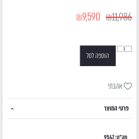
₪
9,590
₪
11,986
הוספה לסל
אהבתי
פרטי המוצר
מק"ט:
9547