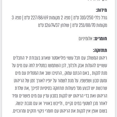
מידות:
גודל כללי 310/250 ס"מ | ספה 2 מקומות 227/88/69 ס"מ | ספה 3
מקומות 251/88/70 ס"מ | שולחן 126/74/37 ס"מ
חומרים:
אלומיניום
תחזוקה:
ריהוט המשולב עם חבל עשוי פוליאסטר שארוג בעבודת יד החבלים
עשויים להעלות אבק ולכלוך, לכן השתמשו במטלית לחה עם מים על
מנת לנקות , באם הכתם עמוק , הרטיבו שוב את המטלית עם מים
ומעט סבון ושפשפו. על מנת לשמור על יופיו לאורך זמן של הריהוט
שרכשת יש לבצע מס’ פעולות תחזוקה בסיסיות לפיכך ,את שלדת
הריהוט ואת בדי הריהוט יש לנקות בסבון עדין עם מים פושרים ומיד
לאחר מכן לשטוף במים נקיים , ולייבש באוויר או עם מגבת יבשה.
בשום אופן אין לנקות את הריהוט עם חומרי ניקוי חזקים ומרוכזים.