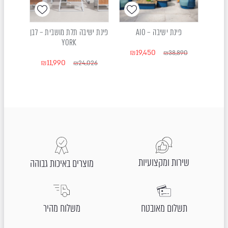
ת –
פינת ישיבה – AIO
פינת ישיבה תלת מושבית – לבן
פינת
YORK
₪
19,450
411
₪
38,890
₪
11,990
₪
24,026
שירות ומקצועיות
מוצרים באיכות גבוהה
תשלום מאובטח
משלוח מהיר