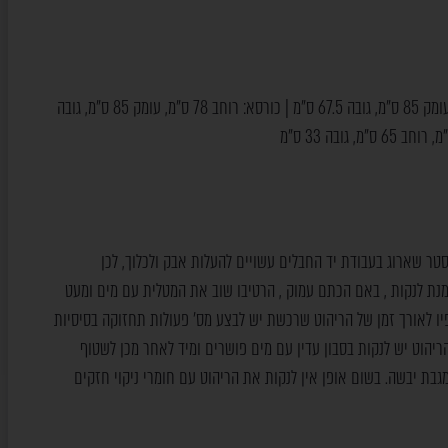
ספה תלת מושבית: רוחב 175 ס"מ, עומק 85 ס"מ, גובה 67.5 ס"מ | כורסא: רוחב 78 ס"מ, עומק 85 ס"מ, גובה
טר שארוג בעבודת יד החבלים עשויים להעלות אבק ולכלוך, לכן
ת לנקות , באם הכתם עמוק , הרטיבו שוב את המטלית עם מים ומעט
פיו לאורך זמן של הריהוט שרכשת יש לבצע מס’ פעולות תחזוקה בסיסיות
ריהוט יש לנקות בסבון עדין עם מים פושרים ומיד לאחר מכן לשטוף
 מגבת יבשה. בשום אופן אין לנקות את הריהוט עם חומרי ניקוי חזקים