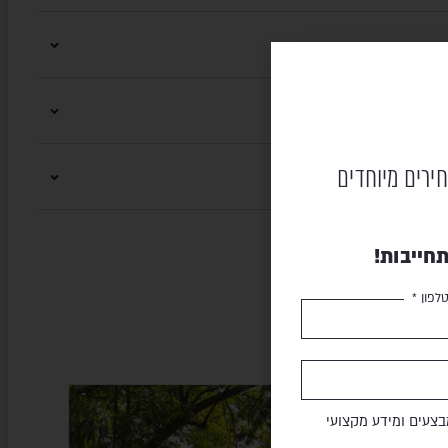
חירים מיוחדים
חייבות!
לפון *
צעים ומידע מקצועי
HIGOLD
SALE