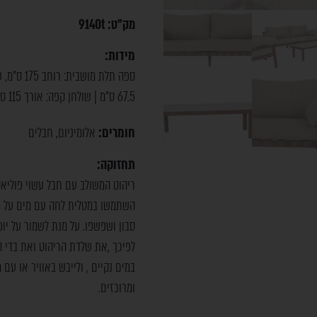
מק"ט:
9140t
מידות:
67.5 ס"מ | שולחן קפה: אורך 115 ס"מ, רוחב 65 ס"מ, גובה 33 ס"מ
חומרים:
אלומיניום
חבלים
,
תחזוקה:
ריהוט המשולב עם חבל עשוי פוליאס
השתמשו במטלית לחה עם מים על מנ
סבון ושפשפו. על מנת לשמור על יו
לפיכך ,את שלדת הריהוט ואת בדי ה
במים נקיים , ולייבש באוויר או עם
ומרוכזים.