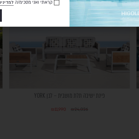
קראתי ואני מסכימ/ה
למדיניו
פינת ישיבה תלת מושבית – לבן YORK
₪
11,990
₪
24,026