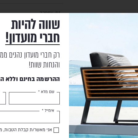
זמן אספקה
שווה להיות
חברי מועדון!
הובלה והרכבה
רק חברי מועדון נהנים ממ
אחריות
והנחות שוות!
ההרשמה בחינם וללא הת
שם מלא *
ט
מוצרים נוספים
שעשויים לעניין אותך
אימייל *
אני מאשר/ת קבלת הטבות, מב
HIGOLD
SALE