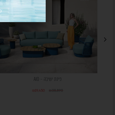
פינת ישיבה – AIO
₪
19,450
₪
38,890