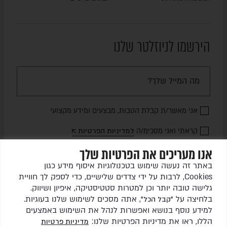
הירשמו לניוזלטר שלנו
אני מאשר/ת קבלת הטבות, מבצעים ומידע מקצועי
קראתי ואני מסכימ/ה
למדיניות הפרטיות
אנו מעריכים את הפרטיות שלך
שלחו לי עדכונים
באתר זה נעשה שימוש בטכנולוגיות איסוף מידע כגון
Cookies, לרבות על ידי צדדים שלישיים, כדי לספק לך חוויית
גלישה טובה יותר וכן למטרות סטטיסטיקה, איפיון ושיווק.
בלחיצה על
, אתה מסכים לשימוש שלנו בעוגיות.
"קבל הכל"
למידע נוסף בנושא ואפשרות לנהל את השימוש באמצעים
הללו, ראו את מדיניות הפרטיות שלנו:
מדיניות פרטיות
כל הזכויות שמורות לגרין ריהוט גן בע"מ © 2026