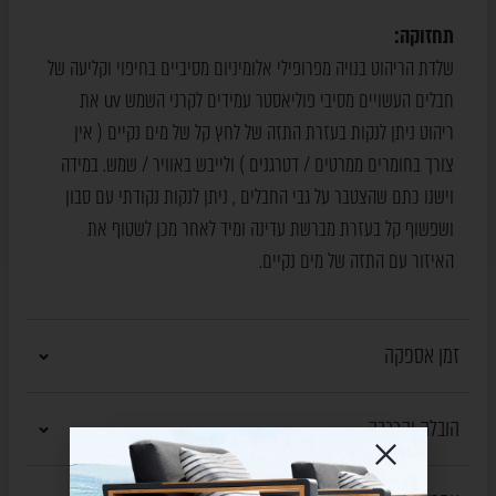
תחזוקה:
שלדת הריהוט בנויה מפרופילי אלומיניום מסיביים בחיפוי וקליעה של
חבלים העשויים מסיבי פוליאסטר עמידים לקרני השמש uv את
ריהוט ניתן לנקות בעזרת התזה של לחץ קל של מים נקיים ( אין
צורך בחומרים ממרטים / דטרגנים ) ולייבש באוויר / שמש. במידה
וישנו כתם שהצטבר על גבי החבלים , ניתן לנקות נקודתי עם סבון
ושפשוף קל בעזרת מברשת עדינה ומיד לאחר מכן לשטוף את
האיזור עם התזה של מים נקיים.
זמן אספקה
הובלה והרכבה