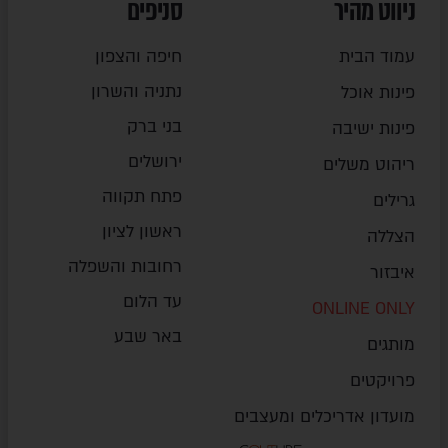
ניווט מהיר
סניפים
עמוד הבית
חיפה והצפון
נתניה והשרון
פינות אוכל
בני ברק
פינות ישיבה
ירושלים
ריהוט משלים
פתח תקווה
גרילים
ראשון לציון
הצללה
רחובות והשפלה
איבזור
עד הלום
ONLINE ONLY
באר שבע
מותגים
פרויקטים
מועדון אדריכלים ומעצבים