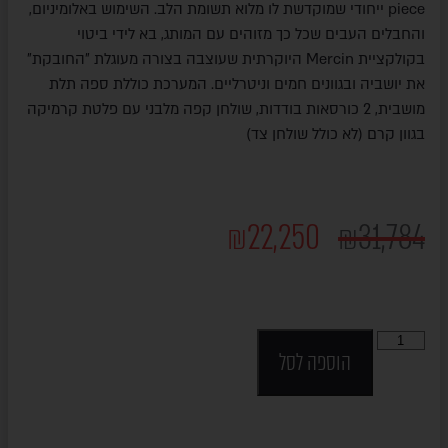
piece ייחודי שמוקדשת לו מלוא תשומת הלב. השימוש באלומיניום,
והחבלים העבים שכל כך מזוהים עם המותג, בא לידי ביטוי
בקולקציית Mercin היוקרתית שעוצבה בצורה מעוגלת "החובקת"
את יושביה ובגוונים חמים וניטרליים. המערכת כוללת ספה תלת
מושבית, 2 כורסאות בודדות, שולחן קפה מלבני עם פלטת קרמיקה
בגוון קרם (לא כולל שולחן צד)
₪
22,250
₪
31,784
הוספה לסל