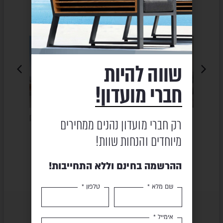
מוצרים נוספים
שעשויים לעניין אותך
OLD
HIGOLD
HIGOLD
LE
SALE
SALE
שווה להיות
חברי מועדון!
ת –
פינת ישיבה – AIO
פינת ישיבה תלת מושבית – לבן
פינת
רק חברי מועדון נהנים ממחירים
YORK
מיוחדים והנחות שוות!
₪
19,450
411
₪
38,890
₪
11,990
₪
24,026
ההרשמה בחינם וללא התחייבות!
שם מלא *
טלפון *
אימייל *