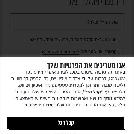
הירשמו לניוזלטר שלנו
אני מאשר/ת קבלת הטבות, מבצעים ומידע מקצועי
קראתי ואני מסכימ/ה
למדיניות הפרטיות
אנו מעריכים את הפרטיות שלך
שלחו לי עדכונים
באתר זה נעשה שימוש בטכנולוגיות איסוף מידע כגון
Cookies, לרבות על ידי צדדים שלישיים, כדי לספק לך חוויית
גלישה טובה יותר וכן למטרות סטטיסטיקה, איפיון ושיווק.
בלחיצה על
, אתה מסכים לשימוש שלנו בעוגיות.
"קבל הכל"
למידע נוסף בנושא ואפשרות לנהל את השימוש באמצעים
הללו, ראו את מדיניות הפרטיות שלנו:
מדיניות פרטיות
כל הזכויות שמורות לגרין ריהוט גן בע"מ © 2026
קבל הכל