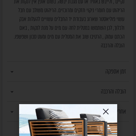
נקיים , ולייבש באוויר או עם מגבת יבשה. בשום אופן אין לנקות את
הריהוט עם חומרי ניקוי חזקים ומרוכזים. הריהוט משולב עם חבל
עשוי פוליאסטר שארוג בעבודת יד החבלים עשויים להעלות אבק
ולכלוך, לכן השתמשו במטלית לחה עם מים על מנת לנקות , באם
הכתם עמוק , הרטיבו שוב את המטלית עם מים ומעט סבון ושפשפו.
הובלה והרכבה
זמן אספקה
הובלה והרכבה
אחריות