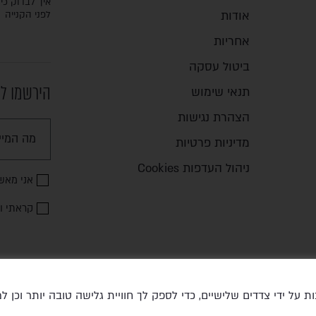
איך לבדוק כיס
אודות
לפני הקנייה
אחריות
ביטול עסקה
הירשמו לנ
תנאי שימוש
הצהרת נגישות
מדיניות פרטיות
ניהול העדפות Cookies
אני מאש
קראתי ו
נעשה שימוש בטכנולוגיות איסוף מידע כגון Cookies, לרבות על ידי צדדים שלישיים, כדי לספק לך חוויית גלישה טובה יותר ו