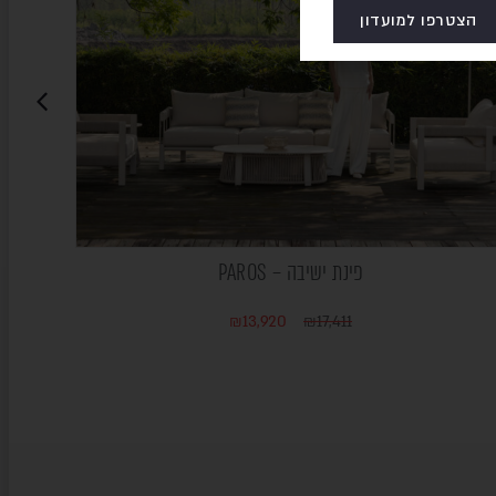
הצטרפו למועדון
פינת ישיבה – PAROS
₪
13,920
₪
17,411