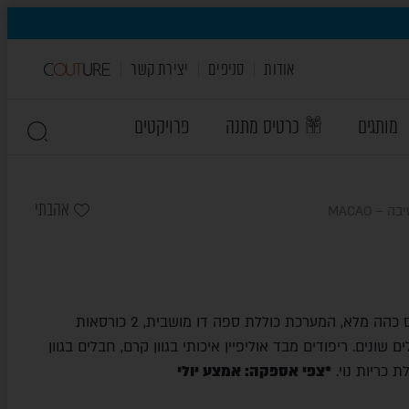
אודות
סניפים
יצירת קשר
מותגים
כרטיס מתנה
פרויקטים
אהבתי
 – MACAO
פינת ישיבה עשויה עץ אקליפטוס כהה מלא, המערכת כוללת ספה דו מושבית, 2 כורסאות
שונים. ריפודים מבד אוליפיין איכותי בגוון קרם, חבלים בגוון
ת כריות נוי.
*צפי אספקה: אמצע יולי