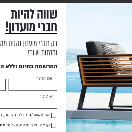
שווה להיות
הובלה והרכבה
חברי מועדון!
אחריות
רק חברי מועדון נהנים ממ
והנחות שוות!
ההרשמה בחינם וללא הת
מוצרים נוספים
שעשויים לעניין אותך
שם מלא *
ט
אימייל *
HIGOLD
SALE
אני מאשר/ת קבלת הטבות, מב
קראתי ואני מסכימ/ה
למדיניו