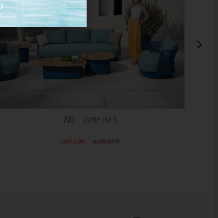
פינת ישיבה – AIO
₪
19,450
₪
38,890