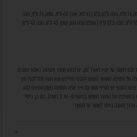
ספה דו מושבית: אורך 159 ס"מ, עומק 76 ס"מ, גובה 67.5 ס"מ | כורסא: אורך 69 ס"מ, עומק 76 ס"מ, גובה
67.5 ס"מ | שולחן קפה גדול: קוטר 55 ס"מ, גובה 37.5 ס"מ | שולחן קפה קטן: קוטר 45 ס"מ, גובה 42 ס"מ|
מנת לשמור על יופיו לאורך זמן, יש לבצע מספר פעולות. כאמור העצים
פה של חשיפה לשמש- השומן הטבעי מתייבש וגוון העץ עלול לקבל גוון
 צבעו הטבעי יש לשייף מעט עם נייר אפס ולמשוח בשמן מתאים לסוג
העץ. תדירות הטיפול תלויה במיקומו ובחשיפתו של המוצר לשמש (כפעמיים- עד 3 בשנה). כמו כן, כיסוי
 הדרך הטובה ביותר לשמור על המוצר.