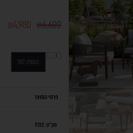
₪
4,980
₪
6,600
הוספה לסל
פרטי המוצר
מק"ט:
9212