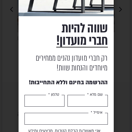
LE
SALE
SALE
שווה להיות
חברי מועדון!
ת –
פינת ישיבה – AIO
פינת ישיבה תלת מושבית – לבן
פינת
YORK
₪
19,450
411
₪
38,890
רק חברי מועדון נהנים ממחירים
₪
11,990
₪
24,026
מיוחדים והנחות שוות!
ההרשמה בחינם וללא התחייבות!
שם מלא *
טלפון *
שירות ומקצועיות
מוצרים באיכות גבוהה
אימייל *
אני מאשר/ת קבלת הטבות, מבצעים ומידע