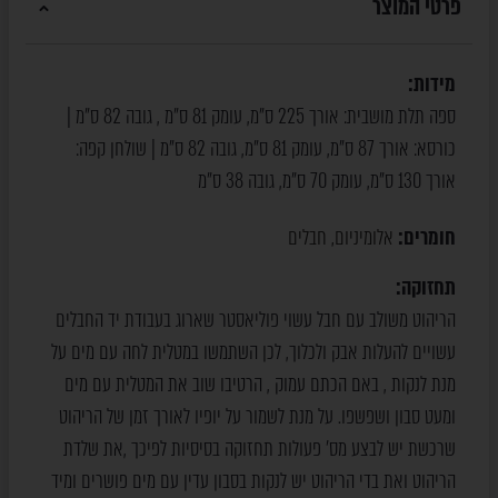
פרטי המוצר
מידות:
ספה תלת מושבית: אורך 225 ס"מ, עומק 81 ס"מ , גובה 82 ס"מ |
כורסא: אורך 87 ס"מ, עומק 81 ס"מ, גובה 82 ס"מ | שולחן קפה:
אורך 130 ס"מ, עומק 70 ס"מ, גובה 38 ס"מ
חומרים:
אלומיניום
חבלים
,
תחזוקה:
הריהוט משולב עם חבל עשוי פוליאסטר שארוג בעבודת יד החבלים
עשויים להעלות אבק ולכלוך, לכן השתמשו במטלית לחה עם מים על
מנת לנקות , באם הכתם עמוק , הרטיבו שוב את המטלית עם מים
ומעט סבון ושפשפו. על מנת לשמור על יופיו לאורך זמן של הריהוט
שרכשת יש לבצע מס' פעולות תחזוקה בסיסיות לפיכך ,את שלדת
הריהוט ואת בדי הריהוט יש לנקות בסבון עדין עם מים פושרים ומיד