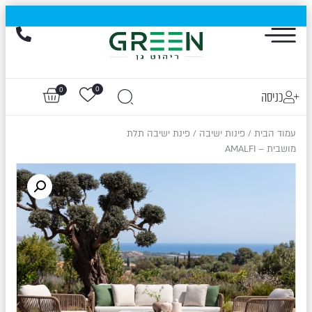
הייגולד- המותג שכבש את עולם החוץ, עכשיו בהנחות של עד 50%
0
0
כניסה
עמוד הבית
/
פינות ישיבה
/ פינת ישיבה תלת
מושבית – AMALFI