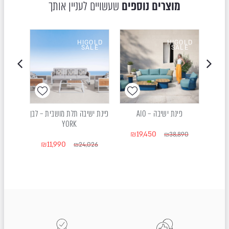
מוצרים נוספים
שעשויים לעניין אותך
OLD
HIGOLD
HIGOLD
LE
SALE
SALE
ית –
פינת ישיבה – AIO
פינת ישיבה תלת מושבית – לבן
פינת
YORK
₪
19,450
411
₪
38,890
₪
11,990
₪
₪
24,026