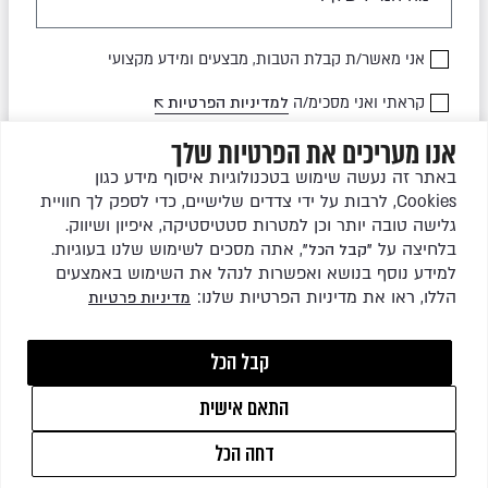
אני מאשר/ת קבלת הטבות, מבצעים ומידע מקצועי
קראתי ואני מסכימ/ה
למדיניות הפרטיות
אנו מעריכים את הפרטיות שלך
שלחו לי עדכונים
באתר זה נעשה שימוש בטכנולוגיות איסוף מידע כגון
Cookies, לרבות על ידי צדדים שלישיים, כדי לספק לך חוויית
גלישה טובה יותר וכן למטרות סטטיסטיקה, איפיון ושיווק.
בלחיצה על
, אתה מסכים לשימוש שלנו בעוגיות.
"קבל הכל"
למידע נוסף בנושא ואפשרות לנהל את השימוש באמצעים
הללו, ראו את מדיניות הפרטיות שלנו:
מדיניות פרטיות
כל הזכויות שמורות לגרין ריהוט גן בע"מ © 2026
קבל הכל
התאם אישית
1
WEBSITE BY
ISL DESIGN
דחה הכל