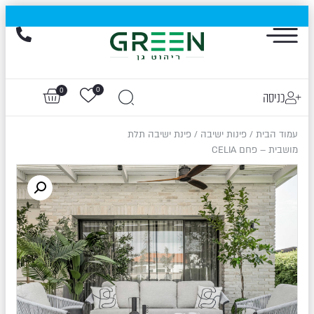
הייגולד- המותג שכבש את עולם החוץ, עכשיו בהנחות של עד 50%
0
0
כניסה
עמוד הבית
/
פינות ישיבה
/ פינת ישיבה תלת
מושבית – פחם CELIA