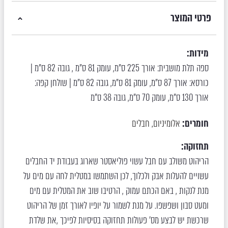
פרטי המוצר
מידות:
ספה תלת מושבית: אורך 225 ס"מ, עומק 81 ס"מ , גובה 82 ס"מ |
כורסא: אורך 87 ס"מ, עומק 81 ס"מ, גובה 82 ס"מ | שולחן קפה:
אורך 130 ס"מ, עומק 70 ס"מ, גובה 38 ס"מ
חומרים:
אלומיניום
חבלים
,
תחזוקה:
הריהוט משולב עם חבל עשוי פוליאסטר שארוג בעבודת יד החבלים
עשויים להעלות אבק ולכלוך, לכן השתמשו במטלית לחה עם מים על
מנת לנקות , באם הכתם עמוק , הרטיבו שוב את המטלית עם מים
ומעט סבון ושפשפו. על מנת לשמור על יופיו לאורך זמן של הריהוט
שרכשת יש לבצע מס' פעולות תחזוקה בסיסיות לפיכך ,את שלדת