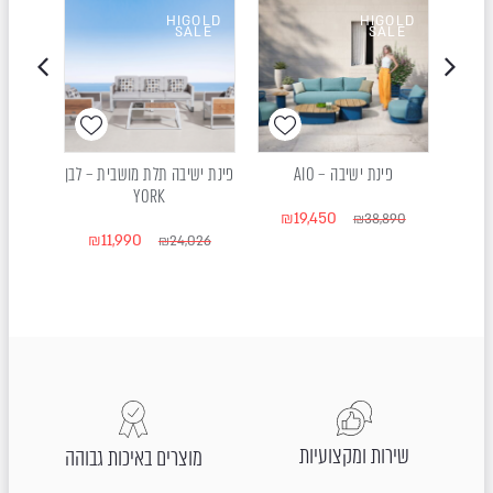
OLD
HIGOLD
HIGOLD
LE
SALE
SALE
ת –
פינת ישיבה – AIO
פינת ישיבה תלת מושבית – לבן
פינת
YORK
₪
19,450
411
₪
38,890
₪
11,990
₪
24,026
שירות ומקצועיות
מוצרים באיכות גבוהה