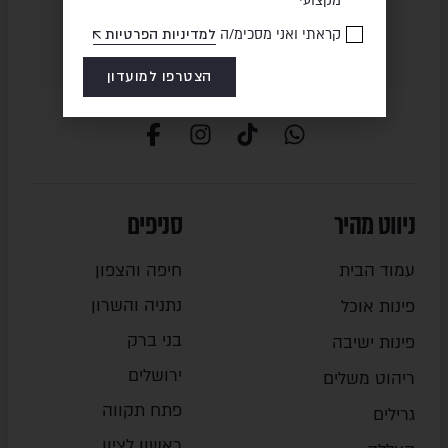
מקצועי
קראתי ואני מסכימ/ה
למדיניות הפרטיות
הצטרפו למועדון
ניווט מהיר
סניפים
עמוד הבית
חיפה והצפון
נתניה והשרון
פינות אוכל
בני ברק
פינות ישיבה
ירושלים
ריהוט משלים
פתח תקווה
גרילים
ראשון לציון