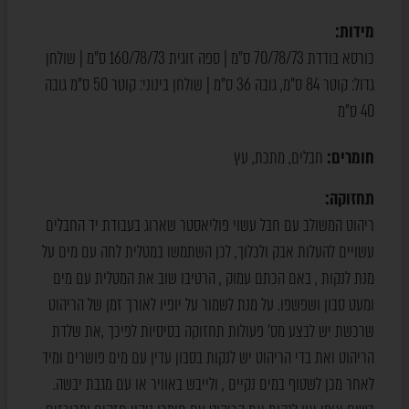
מידות:
כורסא בודדת 70/78/73 ס"מ | ספה זוגית 160/78/73 ס"מ | שולחן
גדול: קוטר 84 ס"מ, גובה 36 ס"מ | שולחן בינוני: קוטר 50 ס"מ גובה
40 ס"מ
חומרים:
חבלים
מתכת
עץ
,
,
תחזוקה:
ריהוט המשולב עם חבל עשוי פוליאסטר שארוג בעבודת יד החבלים
עשויים להעלות אבק ולכלוך, לכן השתמשו במטלית לחה עם מים על
מנת לנקות , באם הכתם עמוק , הרטיבו שוב את המטלית עם מים
ומעט סבון ושפשפו. על מנת לשמור על יופיו לאורך זמן של הריהוט
שרכשת יש לבצע מס’ פעולות תחזוקה בסיסיות לפיכך ,את שלדת
הריהוט ואת בדי הריהוט יש לנקות בסבון עדין עם מים פושרים ומיד
לאחר מכן לשטוף במים נקיים , ולייבש באוויר או עם מגבת יבשה.