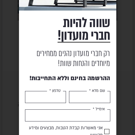
שווה להיות
מיטת שיזוף – MERLIN
פינת ישיבה – AIO
פינת יש
חברי מועדון!
₪
19,450
₪
590
₪
38,890
₪
732
026
רק חברי מועדון נהנים ממחירים
מיוחדים והנחות שוות!
ההרשמה בחינם וללא התחייבות!
שם מלא *
טלפון *
שירות ומקצועיות
מוצרים באיכות גבוהה
אימייל *
אני מאשר/ת קבלת הטבות, מבצעים ומידע
תשלום מאובטח
משלוח מהיר