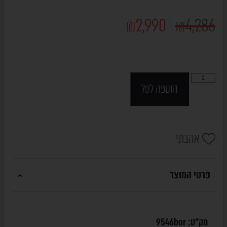
₪
2,990
₪
4,286
הוספה לסל
אהבתי
פרטי המוצר
מק"ט:
9546bor