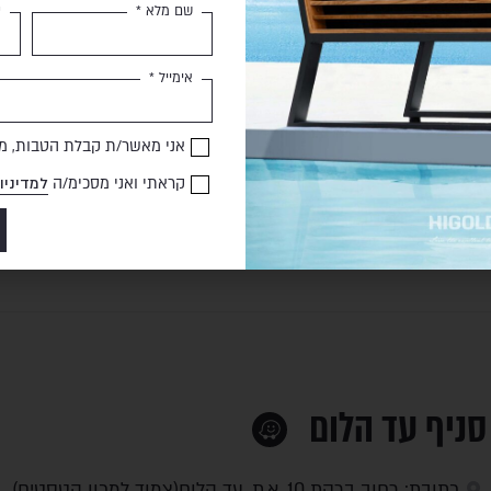
שם מלא *
ט
סניף רחובות והשפלה
אימייל *
כתובת: המלך חסן השני 11, קריית עקרון (כניסה דרך גבעת ברנר מול ת.דלק פז)
אני מאשר/ת קבלת הטבות, מב
טלפון: 08-9410662
קראתי ואני מסכימ/ה
למדיניו
שעות פתיחה: א'-ה': 10:00-19:00
שישי וערבי חג: 09:00-14:00
סניף עד הלום
כתובת: רחוב ברקת 10, א.ת. עד הלום(צמוד למכון הטסטים)