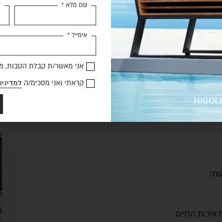
שם מלא *
ט
אימייל *
אני מאשר/ת קבלת הטבות, מב
כ
ב
קראתי ואני מסכימ/ה
למדיניו
ג
ב
מ
תי.
איכות החיים.