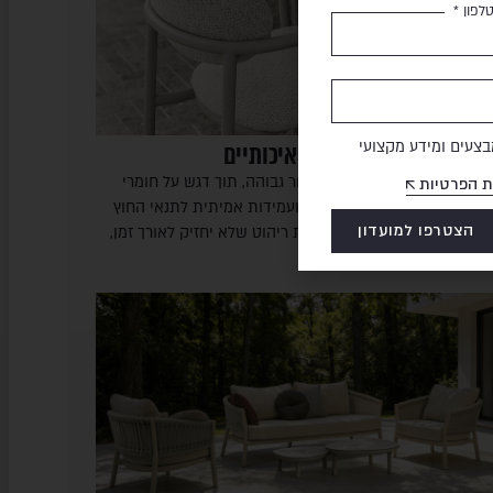
לפון *
צעים ומידע מקצועי
יסאות לגינה יוקרתיים ואיכותיים
חירת כיסאות לגינה ברמת גימור גבוהה, תוך דגש על חומרי
ת הפרטיות
לם איכותיים, נוחות ארגונומית ועמידות אמיתית לתנאי החוץ
הצטרפו למועדון
ישראל. הוא מסביר כיצד לזהות ריהוט שלא יחזיק לאורך זמן,
ה ההבדלים…