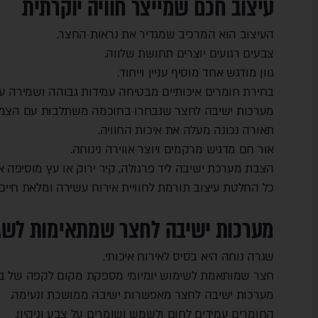
עיצוב חכם שמייצר חוויה יוקרתית
העיצוב הוא המרכיב שמגדיר את נראות החצר.
צבעים רגועים יוצרים תחושת שלווה.
גוון מודגש אחד מוסיף עניין וייחוד.
בחירת חומרים איכותיים מבטיחה עמידות גבוהה ושמירה ע
מערכות ישיבה לחצר שנבחרו בחוכמה משתלבות עם הצמחיי
תאורה נכונה מעלה את איכות החוויה.
אור חם מדגיש מרקמים ויוצר אווירה נינוחה.
הצבת מערכת ישיבה ליד פרגולה, קיר ירוק או עץ מוסיפה אי
כל החלטת עיצוב תורמת לחוויית אירוח עשירה ומלאת חיים.
מערכות ישיבה לחצר שמתאימות לשגר
שגרה נוחה היא בסיס לאירוח איכותי.
חצר שמותאמת לשימוש יומיומי מספקת מקום לקפה של בוק
מערכות ישיבה לחצר מאפשרות ישיבה ממושכת ונעימה.
החומרים עמידים לחום ולשמש ושומרים על צבע וניקיון.