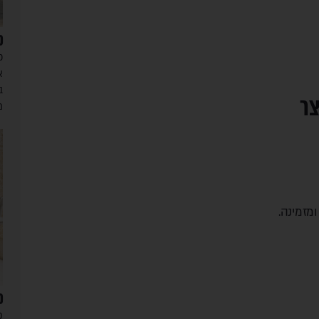
פ
כ
א
ב
צר
מ
מזמינה.
פ
פ