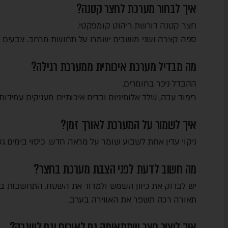
איך לבחור מערכת לחצר קטנה?
חצר קטנה דורשת ריהוט קומפקטי.
ספה קצרה ושני מושבים ישמרו על תחושת מרחב. צבעים בהיר
מה מבדיל מערכת איכותית ממערכת רגילה?
ההבדל ניכר בחומרים.
ריפוד עבה, שלד אלומיניום ובדים איכותיים מעניקים עמידו
איך לשמור על המערכת לאורך זמן?
ניקוי עדין אחת לשבוע שומר על מראה חדש. כיסוי בימים גשו
מה חשוב לדעת לפני הצבת מערכת בחצר?
יש לבדוק את כיוון השמש ולמדוד את השטח. התחשבות בתנ
תאורה רכה תשפר את האווירה בערב.
איך ליצור חצר שמתאימה גם לאירוח וגם לשגרה?