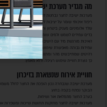
מה מגדיר מערכת ישיבה איכותית?
מערכות ישיבה לחצר נבחנות לפי נוחות, עמידות ומראה.
ריפוד איכותי שומר על יציבות לאורך זמן.
שלד אלומיניום מעניק ביטחון וחוזק.
בדים עמידים לשמש ולמים שומרים על מראה רענן.
האיכות מורגשת מיד עם הישיבה.
עמידות גבוהה מאפשרת שימוש בכל עונה.
רהיטים שמתייבשים מהר ומתנקים בקלות תורמים לנוחות.
כך נוצרת חוויית שימוש רציפה וללא מאמץ.
חוויית אירוח שנשארת בזיכרון
מערכת ישיבה שנבחרה נכון הופכת את החצר לחלל משמעו
הבוקר נפתח בקפה בחוץ.
בערב החצר מתמלאת אור ושיחות.
מערכות ישיבה לחצר מחזקות תחושת שייכות ומשפרות את 