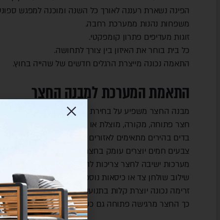
הפינה נשארת רעננה לאורך כל השנה ומוכנה למפגש ספונטנ
משפחות נהנות ממערכת רחבה.
זוגות מעדיפים פתרון קומפקטי.
כל בית בוחר את האיזון בין צורך לתחושה.
התאמה נכונה מייצרת הרגלים חדשים של שהייה בחוץ.
התאמת המערכת למבנה החצר
מבנה החצר משפיע על בחירת הריהוט.
חצר פתוחה, מקורה, מוצלת או שטופת שמש דורשת פתרון 
בדים בהירים מתאימים לאזורים מוארים.
צבעים חמים יוצרים עומק בחצר מוצלת.
מערכות ישיבה לחצר צריכות להתאים לגודל השטח ולזרימת
שילוב שולחן צד או כיסאות נוספים מוסיף גמישות לאירוח.
זרימה נכונה יוצרת קלות בתנועה ותחושת מרחב.
כך החצר מרגישה פתוחה גם כשהיא מרוהטת.