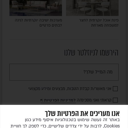
פינת אוכל יוקרתית לחצר
מערכות ישיבה יוקרתיות לגינה
למשפחה מארחת
לבתים פרטיים
הירשמו לניוזלטר שלנו
אני מאשר/ת קבלת הטבות, מבצעים ומידע מקצועי
קראתי ואני מסכימ/ה
למדיניות הפרטיות
אנו מעריכים את הפרטיות שלך
שלחו לי עדכונים
באתר זה נעשה שימוש בטכנולוגיות איסוף מידע כגון
Cookies, לרבות על ידי צדדים שלישיים, כדי לספק לך חוויית