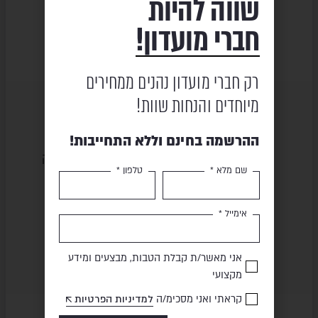
שווה להיות
₪
610
₪
2,950
₪
765
₪
4,927
חברי מועדון!
רק חברי מועדון נהנים ממחירים
מיוחדים והנחות שוות!
ההרשמה בחינם וללא התחייבות!
שירות ומקצועיות
מוצרים באיכות גבוהה
שם מלא *
טלפון *
אימייל *
תשלום מאובטח
משלוח מהיר
אני מאשר/ת קבלת הטבות, מבצעים ומידע
מקצועי
קראתי ואני מסכימ/ה
למדיניות הפרטיות