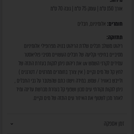
אורך 150 ס"מ | עומק 75 ס"מ | גובה 70 ס"מ
חומרים:
אלומיניום
חבלים
,
תחזוקה:
ריהוט משולב חבלים שלדת הריהוט בנויה מפרופילי אלומיניום
מסיביים בחיפוי וקליעה של חבלים העשויים מסיבי פוליאסטר
עמידים לקרני השמש uv את ריהוט ניתן לנקות בעזרת התזה של
לחץ קל של מים נקיים ( אין צורך בחומרים ממרטים / דטרגנים )
ולייבש באוויר / שמש. במידה וישנו כתם שהצטבר על גבי החבלים ,
ניתן לנקות נקודתי עים סבון ושפוף קל בעזרת מברשת עדינה ומיד
לאחר מכן לשטוף את האיזור עים התזה של מים נקיים.
זמן אספקה