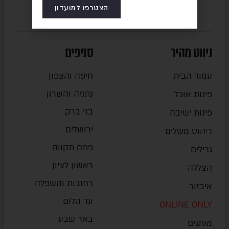
הצטרפו למועדון
ניווט מהיר
סניפים
עמוד הבית
חיפה והצפון
נתניה והשרון
פינות אוכל
בני ברק
פינות ישיבה
ירושלים
ריהוט משלים
פתח תקווה
גרילים
ראשון לציון
הצללה
רחובות והשפלה
איבזור
עד הלום
ONLINE ONLY
באר שבע
מותגים