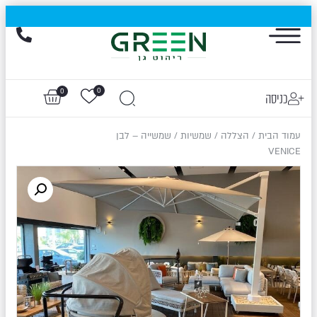
הייגולד- המותג שכבש את עולם החוץ, עכשיו בהנחות של עד 50%
0
0
כניסה
עמוד הבית
/
הצללה
/
שמשיות
/ שמשייה – לבן
VENICE