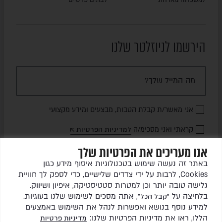
למשפחה מארחת
לבתים פרטיים
הירשמו לניוזלטר שלנו
אני מאשר/ת קבלת הטבות, מבצעים ומידע מקצועי
קראתי ואני מסכימ/ה
למדיניות הפרטיות
אנו מעריכים את הפרטיות שלך
שלחו לי עדכונים
באתר זה נעשה שימוש בטכנולוגיות איסוף מידע כגון
Cookies, לרבות על ידי צדדים שלישיים, כדי לספק לך חוויית
גלישה טובה יותר וכן למטרות סטטיסטיקה, איפיון ושיווק.
בלחיצה על
, אתה מסכים לשימוש שלנו בעוגיות.
"קבל הכל"
למידע נוסף בנושא ואפשרות לנהל את השימוש באמצעים
הללו, ראו את מדיניות הפרטיות שלנו:
מדיניות פרטיות
כל הזכויות שמורות לגרין ריהוט גן בע"מ © 2026