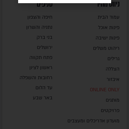
ניווט מהיר
סניפים
עמוד הבית
חיפה והצפון
נתניה והשרון
פינות אוכל
בני ברק
פינות ישיבה
ירושלים
ריהוט משלים
פתח תקווה
גרילים
ראשון לציון
הצללה
רחובות והשפלה
איבזור
עד הלום
ONLINE ONLY
באר שבע
מותגים
פרויקטים
מועדון אדריכלים ומעצבים