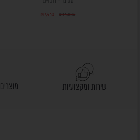
סט בר – EMOTI
₪
7,440
₪
14,886
מוצרים 
שירות ומקצועיות