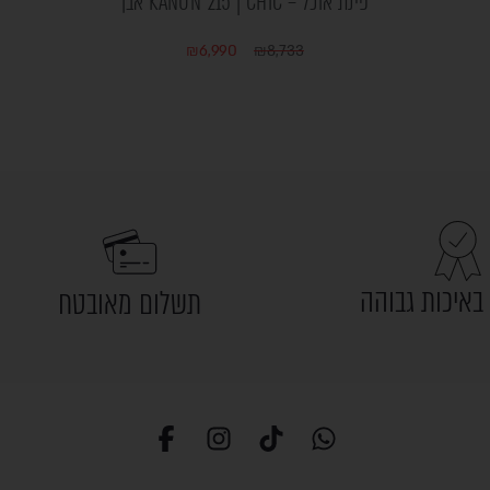
פינת אוכל – KANUN 215 | CHIC אבן
₪
6,990
₪
8,733
באיכות גבוהה
תשלום מאובטח