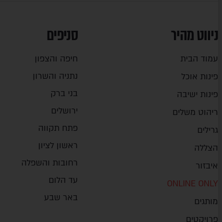
ניווט מהיר
סניפים
עמוד הבית
חיפה והצפון
נתניה והשרון
פינות אוכל
בני ברק
פינות ישיבה
ירושלים
ריהוט משלים
פתח תקווה
גרילים
ראשון לציון
הצללה
רחובות והשפלה
איבזור
עד הלום
ONLINE ONLY
באר שבע
מותגים
פרויקטים