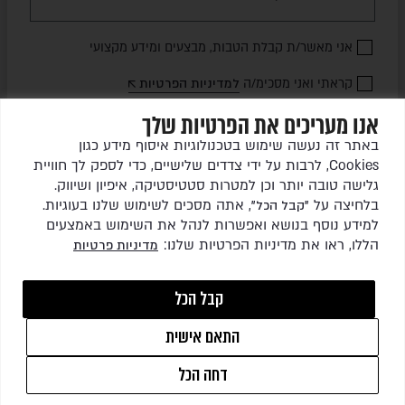
אני מאשר/ת קבלת הטבות, מבצעים ומידע מקצועי
קראתי ואני מסכימ/ה
למדיניות הפרטיות
אנו מעריכים את הפרטיות שלך
שלחו לי עדכונים
באתר זה נעשה שימוש בטכנולוגיות איסוף מידע כגון
Cookies, לרבות על ידי צדדים שלישיים, כדי לספק לך חוויית
גלישה טובה יותר וכן למטרות סטטיסטיקה, איפיון ושיווק.
בלחיצה על
, אתה מסכים לשימוש שלנו בעוגיות.
"קבל הכל"
למידע נוסף בנושא ואפשרות לנהל את השימוש באמצעים
הללו, ראו את מדיניות הפרטיות שלנו:
מדיניות פרטיות
כל הזכויות שמורות לגרין ריהוט גן בע"מ © 2026
קבל הכל
התאם אישית
1
WEBSITE BY
ISL DESIGN
דחה הכל