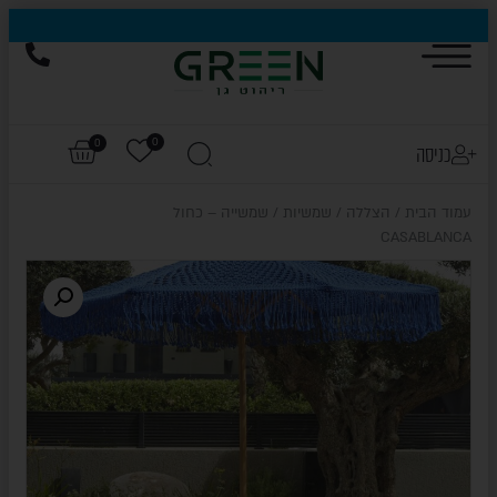
הייגולד- המותג שכבש את עולם החוץ, עכשיו בהנחות של עד 50%
0
0
כניסה
עמוד הבית
/
הצללה
/
שמשיות
/ שמשייה – כחול
CASABLANCA