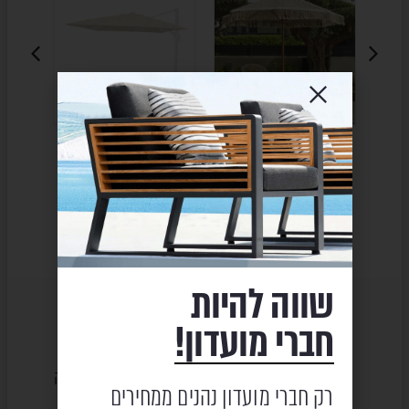
שמשייה – טבעי
שמשיה – ARAGON
שמ
CASABLANCA
₪
5,270
18
₪
6,584
₪
2,215
₪
2,773
שווה להיות
חברי מועדון!
שירות ומקצועיות
מוצרים באיכות גבוהה
רק חברי מועדון נהנים ממחירים