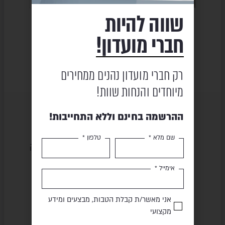
שווה להיות
רים – אבן
מטבח חוץ – LEGEND GREY
מטבח גינה 4 מבערים – פחם
PROFESSIONAL
חברי מועדון!
₪
32,500
₪
36,108
₪
26,625
262
₪
33,282
רק חברי מועדון נהנים ממחירים
מיוחדים והנחות שוות!
ההרשמה בחינם וללא התחייבות!
שם מלא *
טלפון *
שירות ומקצועיות
מוצרים באיכות גבוהה
אימייל *
תשלום מאובטח
משלוח מהיר
אני מאשר/ת קבלת הטבות, מבצעים ומידע
מקצועי