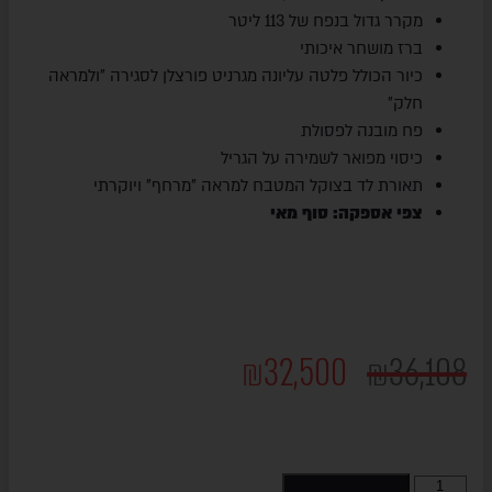
מקרר גדול בנפח של 113 ליטר
ברז מושחר איכותי
כיור הכולל פלטה עליונה מגרניט פורצלן לסגירה "ולמראה
חלק"
פח מובנה לפסולת
כיסוי מפואר לשמירה על הגריל
תאורת לד בצוקל המטבח למראה "מרחף" ויוקרתי
צפי אספקה: סוף מאי
₪
32,500
₪
36,108