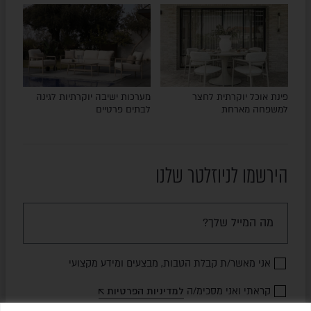
פינת אוכל יוקרתית לחצר
מערכות ישיבה יוקרתיות לגינה
למשפחה מארחת
לבתים פרטיים
הירשמו לניוזלטר שלנו
אני מאשר/ת קבלת הטבות, מבצעים ומידע מקצועי
קראתי ואני מסכימ/ה
למדיניות הפרטיות