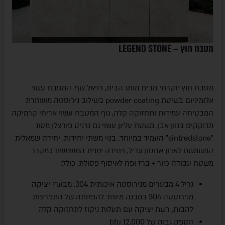
מטבח חוץ – LEGEND STONE
מטבח חוץ יוקרתי מבית מותג הבית, רויאל שף. המטבח עשוי
אלומיניום בשיטת powder coating בשילוב נירוסטה מושחרת
המבטיחה עמידות ותחזוקה קלה, גוף המטבח עשוי אריחי קרמיקה
מדוקקים בגוון אבן. משטח עליון עשוי גם גרניט פורצלן מסוג
"sintredstone" העמיד במיוחד. בנוי משתי יחידות, יחידה שמאלית
המשמשת לארון אחסון וגריל, ויחידה ימנית המשמשת כמקרר
משטח עבודה כיור + ברז ופח לאיסוף פסולת. כולל:
גריל 4 מבערים מנירוסטה איכותית 304, מבערי יציקה
מנירוסטה 304 במבנה מיוחד להפחתה של התפרצות
להבות, רשת יציקה עם תעלות ניקוז לתחזוקה קלה
הספק גבוה של 12,000 btu