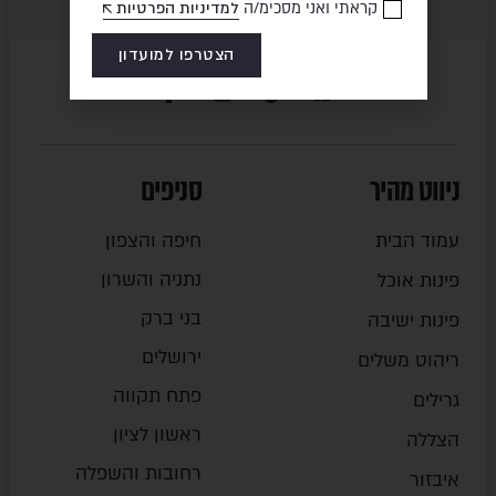
קראתי ואני מסכימ/ה
למדיניות הפרטיות
הצטרפו למועדון
ניווט מהיר
סניפים
עמוד הבית
חיפה והצפון
נתניה והשרון
פינות אוכל
בני ברק
פינות ישיבה
ירושלים
ריהוט משלים
פתח תקווה
גרילים
ראשון לציון
הצללה
רחובות והשפלה
איבזור