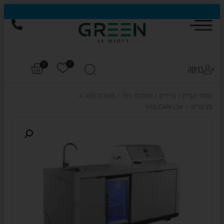
הייגולד- המותג שכבש את עולם החוץ, עכשיו בהנחות של עד 50%
0
0
כניסה
עמוד הבית
/
גרילים
/
מטבחי גינה
/ מטבח גינה 4
מבערים – אבן VOLCAN