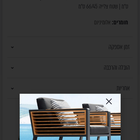
ס"מ | שטח צלייה 66/45 ס"מ
חומרים:
אלומיניום
זמן אספקה
הובלה והרכבה
אחריות
מוצרים נוספים
שעשויים לעניין אותך