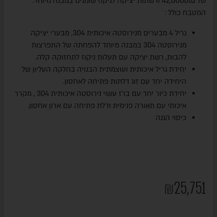
של 42,000btu ורשתות יציקה לניקוז שומנים במבנה מיוחד.
המטבח כולל :
גריל 4 מבערים מנירוסטה איכותית 304, מבערי יציקה
מנירוסטה 304 במבנה מיוחד להפחתה של התפרצות
להבות, רשת יציקה עם תעלות ניקוז לתחזוקה קלה.
יחידת גריל איכותית ועוצמתית הבנויה בחלקה העליון של
היחידה יחד עם זוג דלתות פתיחה לאחסון.
יחידת כיור יחד עם ברז עשוי נירוסטה איכותית 304 , מקרר
איכותי עם תאורה פנימית ודלת פתיחה עם ארון אחסון.
כיסוי הגנה
₪
25,751