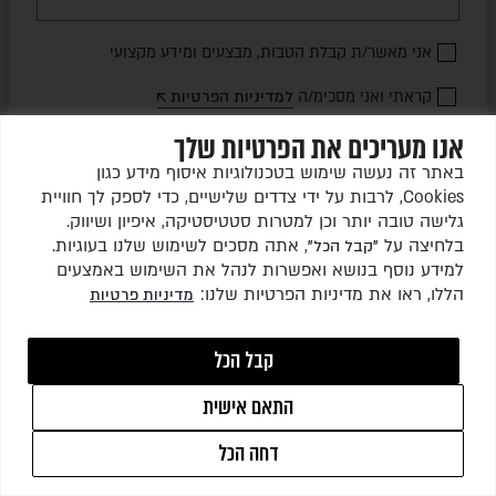
אני מאשר/ת קבלת הטבות, מבצעים ומידע מקצועי
קראתי ואני מסכימ/ה
למדיניות הפרטיות
אנו מעריכים את הפרטיות שלך
שלחו לי עדכונים
באתר זה נעשה שימוש בטכנולוגיות איסוף מידע כגון
Cookies, לרבות על ידי צדדים שלישיים, כדי לספק לך חוויית
גלישה טובה יותר וכן למטרות סטטיסטיקה, איפיון ושיווק.
בלחיצה על
, אתה מסכים לשימוש שלנו בעוגיות.
"קבל הכל"
למידע נוסף בנושא ואפשרות לנהל את השימוש באמצעים
הללו, ראו את מדיניות הפרטיות שלנו:
מדיניות פרטיות
כל הזכויות שמורות לגרין ריהוט גן בע"מ © 2026
קבל הכל
התאם אישית
1
WEBSITE BY
ISL DESIGN
דחה הכל