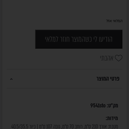
המלאי אזל
הודיעו לי כשהמוצר חוזר למלאי
אהבתי
פרטי המוצר
מק"ט:
9541sto
מידות:
מטבח: אורך 210 ס"מ, רוחב 70 ס"מ, גובה 107 ס"מ | כיור 40.5/35.5