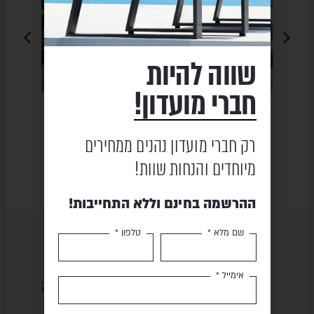
שווה להיות
חברי מועדון!
רים – אבן
מטבח חוץ – LEGEND STONE
מטבח חוץ – LEGEND GREY
L
₪
32,500
₪
32,500
₪
36,108
₪
36,108
רק חברי מועדון נהנים ממחירים
282
מיוחדים והנחות שוות!
ההרשמה בחינם וללא התחייבות!
שם מלא *
טלפון *
אימייל *
שירות ומקצועיות
מוצרים באיכות גבוהה