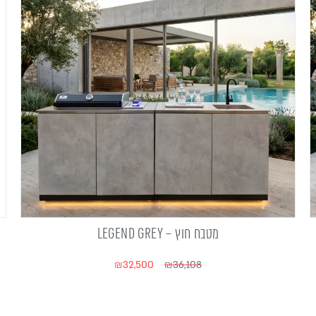
מטבח חוץ – LEGEND GREY
₪
32,500
₪
36,108