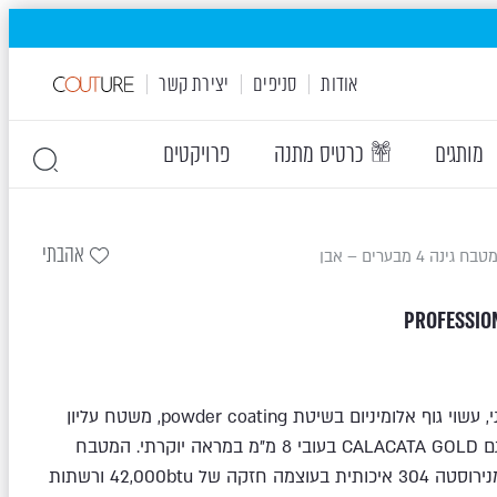
אודות
סניפים
יצירת קשר
מותגים
כרטיס מתנה
פרויקטים
אהבתי
/ מטבח גינה 4 מבערים – אבן
מטבח גינה מפואר בעיצוב מודרני, עשוי גוף אלומיניום בשיטת powder coating, משטח עליון
עשוי גרניט פורצלן עם גידים מדגם CALACATA GOLD בעובי 8 מ"מ במראה יוקרתי. המטבח
משלב גריל עם 4 מבערי יציקה מנירוסטה 304 איכותית בעוצמה חזקה של 42,000btu ורשתות