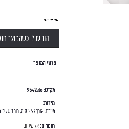
המלאי אזל
הודיעו לי כשהמוצר חוז
פרטי המוצר
מק"ט:
9542sto
מידות:
מטבח: אורך 263 ס"מ, רוחב 70 ס"מ, גובה 107 ס"מ | שטח צלייה 66/45 ס"מ | כיור 40.5/35.5 ס"מ
חומרים:
אלומיניום