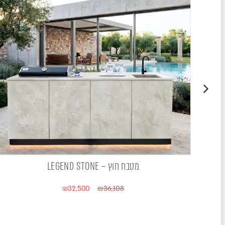
מטבח חוץ – LEGEND STONE
₪
32,500
₪
36,108