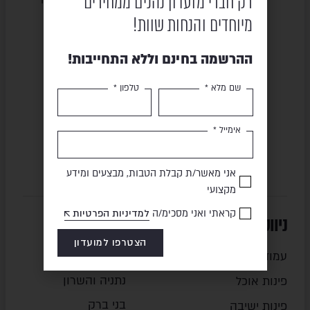
רק חברי מועדון נהנים ממחירים
מיוחדים והנחות שוות!
תשלום מאובטח
משלוח מהיר
ההרשמה בחינם וללא התחייבות!
שם מלא *
טלפון *
אימייל *
אני מאשר/ת קבלת הטבות, מבצעים ומידע
מקצועי
קראתי ואני מסכימ/ה
למדיניות הפרטיות
ניווט מהיר
סניפים
הצטרפו למועדון
עמוד הבית
חיפה והצפון
נתניה והשרון
פינות אוכל
בני ברק
פינות ישיבה