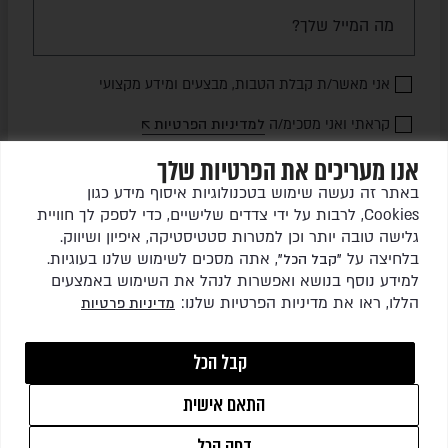
אני מאשר/ת קבלת הטבות, מבצעים ומידע מקצועי
קראתי ואני מסכימ/ה
למדיניות הפרטיות
אנו מעריכים את הפרטיות שלך
שלחו לי עדכונים
באתר זה נעשה שימוש בטכנולוגיות איסוף מידע כגון
Cookies, לרבות על ידי צדדים שלישיים, כדי לספק לך חוויית
גלישה טובה יותר וכן למטרות סטטיסטיקה, איפיון ושיווק.
בלחיצה על
, אתה מסכים לשימוש שלנו בעוגיות.
"קבל הכל"
למידע נוסף בנושא ואפשרות לנהל את השימוש באמצעים
הללו, ראו את מדיניות הפרטיות שלנו:
מדיניות פרטיות
כל הזכויות שמורות לגרין ריהוט גן בע"מ © 2026
קבל הכל
התאם אישית
1
WEBSITE BY
ISL DESIGN
דחה הכל