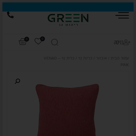
הייגולד- המותג שכבש את עולם החוץ, עכשיו בהנחות של עד 50%
0
0
כניסה
עמוד הבית
/
איבזור
/
כריות נוי
/ כרית נוי – VENAO
PINK