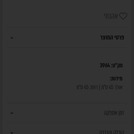
אהבתי
פרטי המוצר
מק"ט:
3964
מידות:
אורך 45 ס"מ | רוחב 45 ס"מ
זמן אספקה
הובלה והרכבה