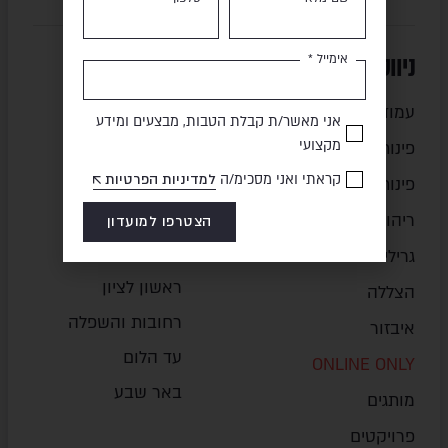
ניווט מהיר
סניפים
אימייל *
עמוד הבית
חיפה והצפון
אני מאשר/ת קבלת הטבות, מבצעים ומידע
מקצועי
נתניה והשרון
פינות אוכל
קראתי ואני מסכימ/ה
למדיניות הפרטיות
בני ברק
פינות ישיבה
ירושלים
ריהוט משלים
הצטרפו למועדון
פתח תקווה
גרילים
ראשון לציון
הצללה
רחובות והשפלה
איבזור
עד הלום
ONLINE ONLY
באר שבע
מותגים
פרויקטים