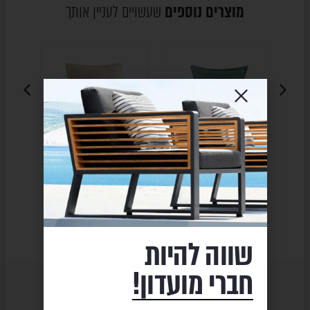
מוצרים נוספים
שעשויים לעניין אותך
כרית נוי – TURKIZ
כרית נוי – CREAM BOUCLE
₪
113
₪
113
₪
142
₪
142
שווה להיות
חברי מועדון!