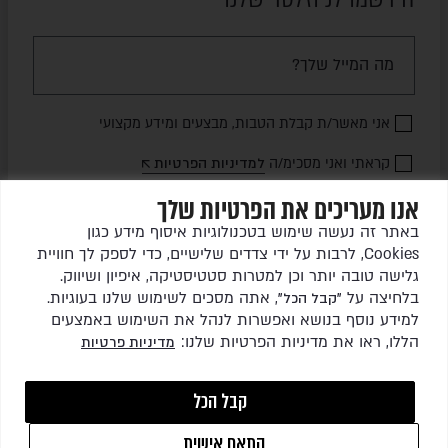
אני מאשר/ת קבלת הטבות, מבצעים ומידע מקצועי
קראתי ואני מסכימ/ה
למדיניות הפרטיות
אנו מעריכים את הפרטיות שלך
שלחו לי עדכונים
באתר זה נעשה שימוש בטכנולוגיות איסוף מידע כגון
Cookies, לרבות על ידי צדדים שלישיים, כדי לספק לך חוויית
גלישה טובה יותר וכן למטרות סטטיסטיקה, איפיון ושיווק.
בלחיצה על
, אתה מסכים לשימוש שלנו בעוגיות.
"קבל הכל"
למידע נוסף בנושא ואפשרות לנהל את השימוש באמצעים
הללו, ראו את מדיניות הפרטיות שלנו:
מדיניות פרטיות
כל הזכויות שמורות לגרין ריהוט גן בע"מ © 2026
קבל הכל
התאם אישית
1