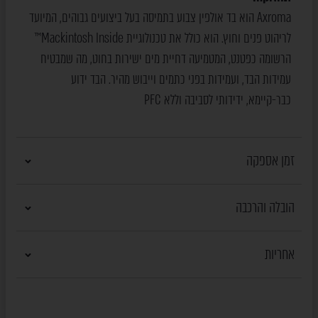
Axroma הוא בד אולפין צבוע בתמיסה בעל ביצועים גבוהים, המיועד
לריהוט פנים וחוץ. הוא כולל את טכנולוגיית Mackintosh Inside™
הרשומה כפטנט, המטמיעה דחיית מים ישירות בחוט, מה שמבטיח
עמידות הבד, ועמידות בפני כתמים וייבוש מהיר. הבד ידוע
כבר-קיימא, ידידותי לסביבה וללא PFC
זמן אספקה
הובלה והרכבה
אחריות