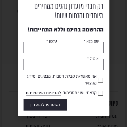
רק חברי מועדון נהנים ממחירים
שירות ומקצועיות
מוצרים באיכות גבוהה
מיוחדים והנחות שוות!
ההרשמה בחינם וללא התחייבות!
תשלום מאובטח
משלוח מהיר
שם מלא *
טלפון *
אימייל *
אני מאשר/ת קבלת הטבות, מבצעים ומידע
מקצועי
קראתי ואני מסכימ/ה
למדיניות הפרטיות
ניווט מהיר
סניפים
הצטרפו למועדון
עמוד הבית
חיפה והצפון
נתניה והשרון
פינות אוכל