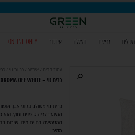
משלים
גרילים
הצללה
איבזור
ONLINE ONLY
עמוד הבית
/
איבזור
/
כריות נוי
/ כרית נוי –
כרית נוי – EXROMA OFF WHITE
כרית נוי משולב בגווני אבן, אופו
המטמיעה דחיית מים ישירות בחו
מהיר