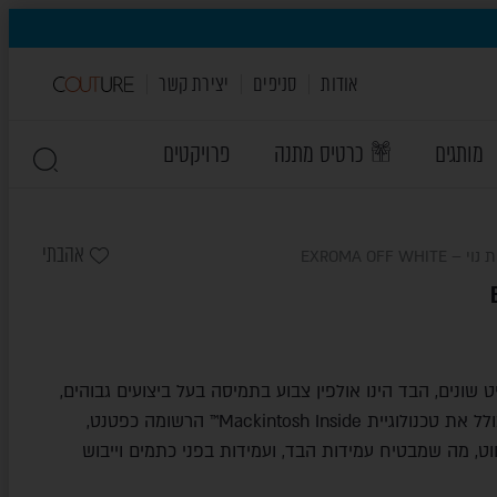
אודות
סניפים
יצירת קשר
מותגים
כרטיס מתנה
פרויקטים
אהבתי
 EXROMA OFF WHITE
ויט שונים, הבד הינו אולפין צבוע בתמיסה בעל ביצועים גבוהים,
המיועד לריהוט פנים וחוץ. הוא כולל את טכנולוגיית Mackintosh Inside™ הרשומה כפטנט,
ט, מה שמבטיח עמידות הבד, ועמידות בפני כתמים וייבוש