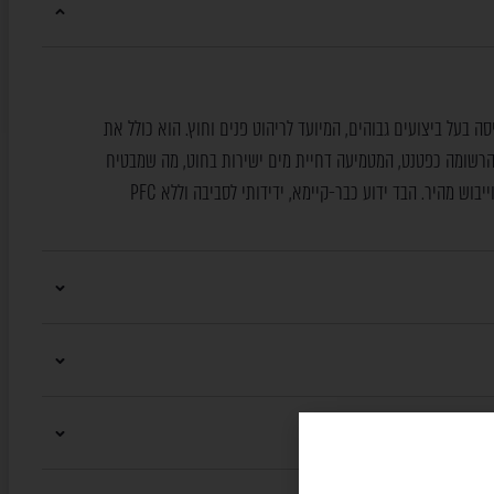
בתמיסה בעל ביצועים גבוהים, המיועד לריהוט פנים וחוץ. הוא כולל את
לוגיית Mackintosh Inside™ הרשומה כפטנט, המטמיעה דחיית מים ישירות בחוט, מה שמבטיח
בוש מהיר. הבד ידוע כבר-קיימא, ידידותי לסביבה וללא PFC