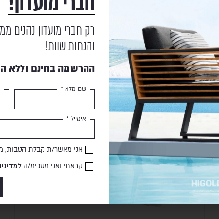
חברי מועדון!
רק חברי מועדון נהנים ממ
מוצרים נוספים
שעשויים לעניין אותך
והנחות שוות!
ההרשמה בחינם וללא הת
שם מלא *
ט
אימייל *
אני מאשר/ת קבלת הטבות, מב
קראתי ואני מסכימ/ה
למדיניו