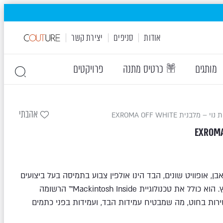
אודות
סניפים
יצירת קשר
מותגים
כרטיס מתנה
פרויקטים
אהבתי
י – מלבנית EXROMA OFF WHITE
אבן, אופוויט שונים, הבד הינו אולפין צבוע בתמיסה בעל ביצועים
גבוהים, המיועד לריהוט פנים וחוץ. הוא כולל את טכנולוגיית Mackintosh Inside™ הרשומה
רות בחוט, מה שמבטיח עמידות הבד, ועמידות בפני כתמים