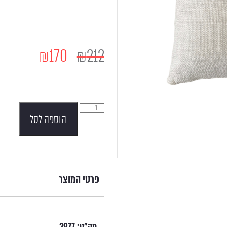
₪
170
₪
212
הוספה לסל
פרטי המוצר
מק"ט:
3977