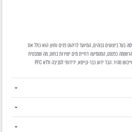
בתמיסה בעל ביצועים גבוהים, המיועד לריהוט פנים וחוץ. הוא כולל את
לוגיית Mackintosh Inside™ הרשומה כפטנט, המטמיעה דחיית מים ישירות בחוט, מה שמבטיח
בוש מהיר. הבד ידוע כבר-קיימא, ידידותי לסביבה וללא PFC