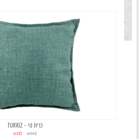
כרית נוי – TURKIZ
₪
113
₪
142