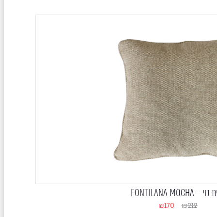
י – FONTILANA MOCHA
₪
170
₪
212