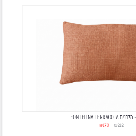
FONTELINA TERRACOT
₪
170
₪
212