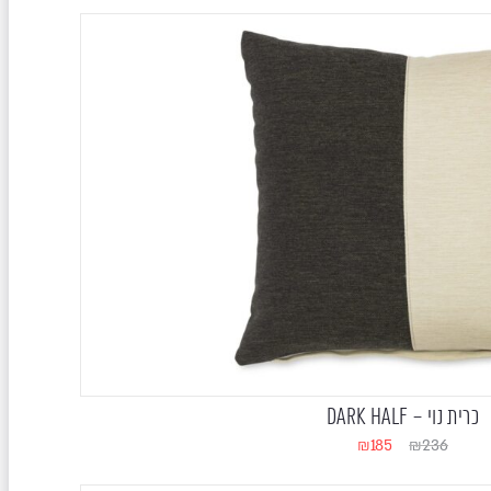
כרית נוי – DARK HALF
₪
185
₪
236