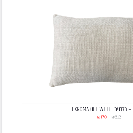
נית EXROMA OFF WHITE
₪
170
₪
212