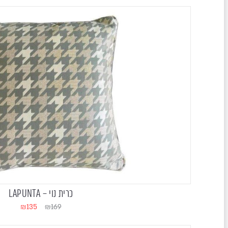
כרית נוי – LAPUNTA
₪
135
₪
169