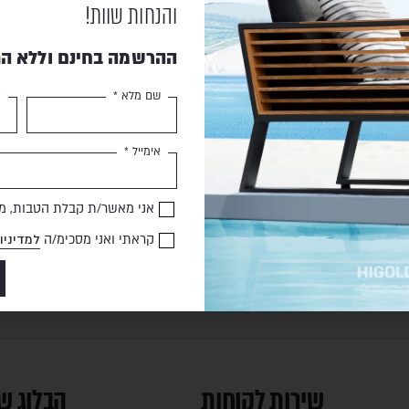
והנחות שוות!
ההרשמה בחינם וללא הת
שם מלא *
ט
אימייל *
באיכות גבוהה
תשלום מאובטח
אני מאשר/ת קבלת הטבות, מב
קראתי ואני מסכימ/ה
למדיניו
שירות לקוחות
הבלוג ש