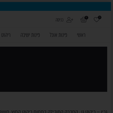
0
0
כניסה
ראשי
פינות אוכל
פינות ישיבה
ריהוט 
גרין – ריהוט גן , החברה המובילה בתחום ריהוט החוץ, חוש