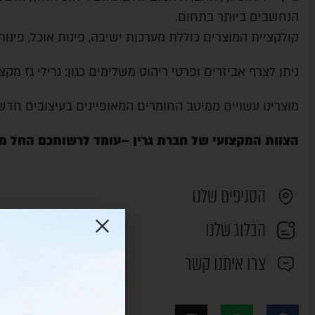
הנחשבים ביותר בתחום.
קולקציית המוצרים כוללת מערכות ישיבה, פינות אוכל, פינות
ניתן לצרף אביזרים ופרטי ריהוט משלימים כגון: גרילי גז מק
מוצרינו עשויים ממיטב החומרים המאופיינים בעיצובים חדש
הצוות המקצועי של חברת גרין –עומד לרשותכם החל מ
הסניפים שלנו
הבלוג שלנו
צרו איתנו קשר