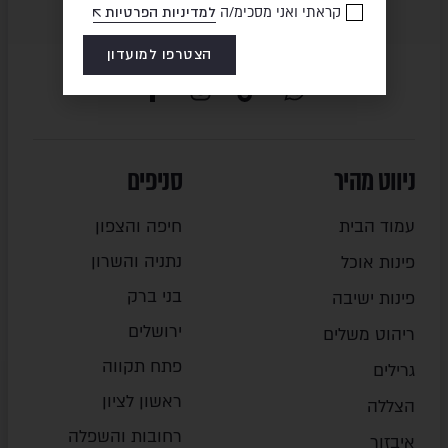
קראתי ואני מסכימ/ה
למדיניות הפרטיות
הצטרפו למועדון
ניווט מהיר
סניפים
עמוד הבית
חיפה והצפון
נתניה והשרון
פינות אוכל
בני ברק
פינות ישיבה
ירושלים
ריהוט משלים
פתח תקווה
גרילים
ראשון לציון
הצללה
רחובות והשפלה
איבזור