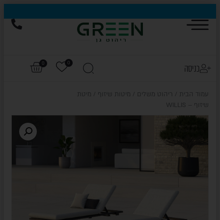
הייגולד- המותג שכבש את עולם החוץ, עכשיו בהנחות של עד 50%
0
0
כניסה
עמוד הבית
/
ריהוט משלים
/
מיטות שיזוף
/ מיטת
שיזוף – WILLIS