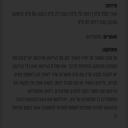
מידות:
אורך 200 ס"מ | רוחב 70 ס"מ | גובה 27 ס"מ | גובה 84 ס"מ (כשהגב
מורם)ֻ גובה ריפוד 10 ס"מ
חומרים:
אלומיניום
תחזוקה:
על מנת לשמור על יופיו לאורך זמן של הריהוט שרכשת יש לבצע מס’
פעולות תחזוקה בסיסיות לפיכך ,את שלדת הריהוט ואת בדי הריהוט
יש לנקות בסבון עדין עם מים פושרים ומיד לאחר מכן לשטוף במים
נקיים , ולייבש באוויר או עם מגבת יבשה. בשום אופן אין לנקות את
הריהוט עם חומרי ניקוי חזקים ומרוכזים. ריהוט אלומיניום
המשולבים בו אלמנטים של עץ , יש ללטש את העץ בהתאם לצורך
ובהתאם למידת חשיפתו לשמש ולמרוח (למשוח) אותו בשמן המיועד
לו.