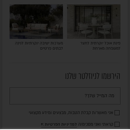
פינת אוכל יוקרתית לחצר
מערכות ישיבה יוקרתיות לגינה
למשפחה מארחת
לבתים פרטיים
הירשמו לניוזלטר שלנו
אני מאשר/ת קבלת הטבות, מבצעים ומידע מקצועי
קראתי ואני מסכימ/ה
למדיניות הפרטיות