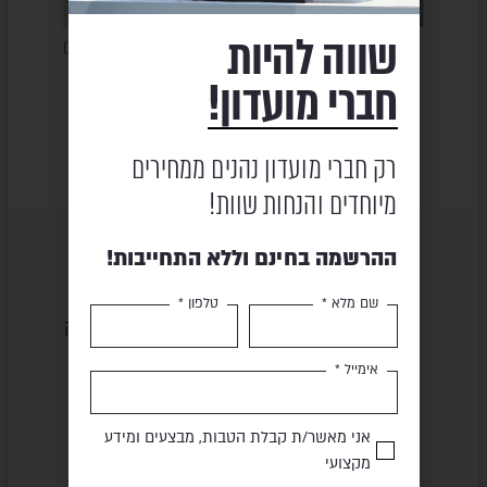
שווה להיות
מיטת שיזוף – MERLIN
מיטת שיזוף – פחם CAMBUSA
מיטת שיזו
חברי מועדון!
₪
4,630
₪
590
63
₪
9,263
₪
732
רק חברי מועדון נהנים ממחירים
מיוחדים והנחות שוות!
ההרשמה בחינם וללא התחייבות!
שם מלא *
טלפון *
שירות ומקצועיות
מוצרים באיכות גבוהה
אימייל *
תשלום מאובטח
משלוח מהיר
אני מאשר/ת קבלת הטבות, מבצעים ומידע
מקצועי